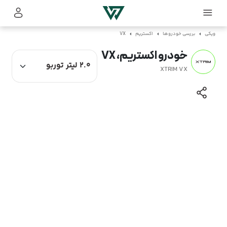
ویکی
بررسی خودروها
اکستریم
VX
خودرو اکستریم، VX
XTRIM VX