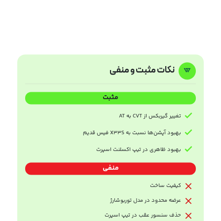
نکات مثبت و منفی
مثبت
تغییر گیربکس از CVT به AT
بهبود آپشن‌ها نسبت به X33S فیس قدیم
بهبود ظاهری در تیپ اکسلنت اسپرت
منفی
کیفیت ساخت
عرضه محدود در مدل توربوشارژ
حذف سنسور عقب در تیپ اسپرت