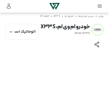
ویکی
بررسی خودروها
ام وی ام
X33 S
AT-sport
خودرو ام وی ام، X33 S
MVM X33S