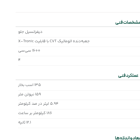
شخصات فنی
دیفرانسیل جلو
جعبه‌دنده اتوماتیک CVT با قابلیت X-Tronic
1600 سی‌سی
4
عملکرد فنی
135 اسب بخار
159 نیوتن متر
5.94 لیتر در صد کیلومتر
186 کیلومتر بر ساعت
12.1 ثانیه
بعاد و اندازه ها