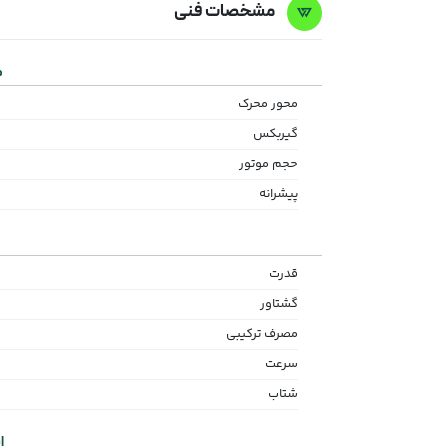
مشخصات فنی
م
محور محرک
گیربکس
حجم موتور
پیشرانه
قدرت
گشتاور
مصرف ترکیبی
سرعت
شتاب
ا