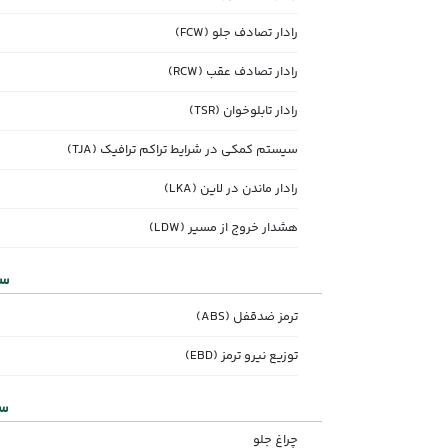
رادار تصادف جلو (FCW)
رادار تصادف عقب (RCW)
رادار تابلوخوان (TSR)
سیستم کمکی در شرایط تراکم ترافیک (TJA)
رادار ماندن در لاین (LKA)
هشدار خروج از مسیر (LDW)
سی
ترمز ضدقفل (ABS)
توزیع نیرو ترمز (EBD)
سی
چراغ جلو