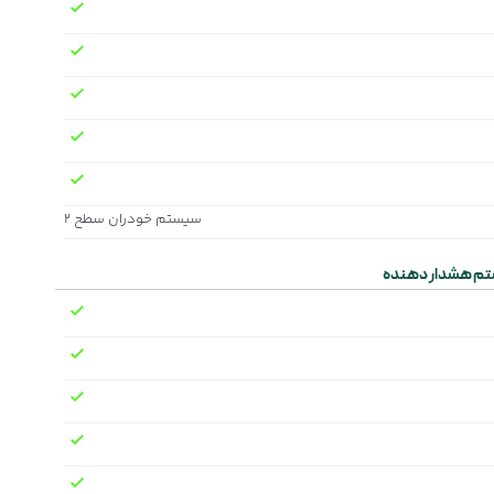
سیستم خودران سطح ۲
م هشدار دهنده‌