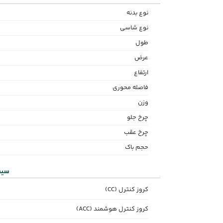
نوع بدنه
نوع شاسی
طول
عرض
ارتفاع
فاصله محوری
وزن
چرخ جلو
چرخ عقب
حجم باک
سیس
کروز کنترل (CC)
کروز کنترل هوشمند (ACC)