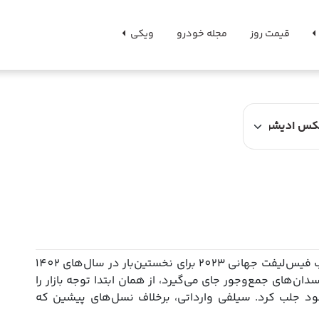
قیمت روز
مجله خودرو
ویکی
نیسان سیلفی نسل چهارم با کد اتاق B18 در قالب فیس‌لیفت جهانی 2023 برای نخستین‌بار در سال‌های 1402
س سدان‌های جمع‌وجور جای می‌گیرد، از همان ابتدا توجه بازار را
عرضه نسخه‌ی هیبریدی e-Power به خود جلب کرد. سیلفی وارداتی، برخلاف نسل‌های پیشین که