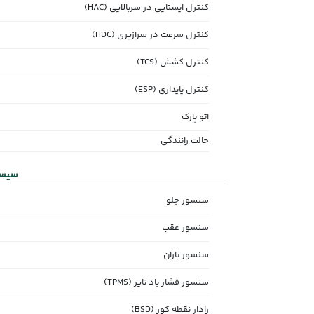
کنترل ایستایی در سربالایی (HAC)
کنترل سرعت در سرازیری (HDC)
کنترل کشش (TCS)
کنترل پایداری (ESP)
اتو پارک
حالت رانندگی
سیست
سنسور جلو
سنسور عقب
سنسور باران
سنسور فشار باد تایر (TPMS)
رادار نقطه کور (BSD)