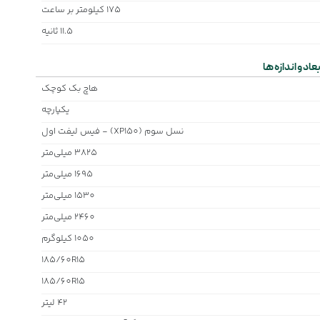
175 کیلومتر بر ساعت
11.5 ثانیه
بعاد و اندازه ها
هاچ بک کوچک
یکپارچه
نسل سوم (XP150) - فیس لیفت اول
3825 میلی‌متر
1695 میلی‌متر
1530 میلی‌متر
2460 میلی‌متر
1050 کیلوگرم
185/60R15
185/60R15
42 لیتر