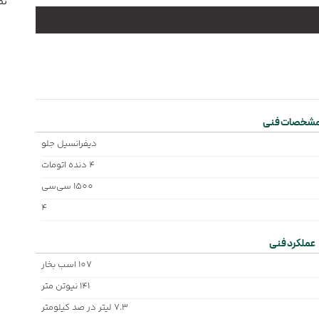
نظ
شخصات فنی
دیفرانسیل جلو
4 دنده اتومات
1500 سی‌سی
4
عملکرد فنی
107 اسب بخار
141 نیوتن متر
7.3 لیتر در صد کیلومتر