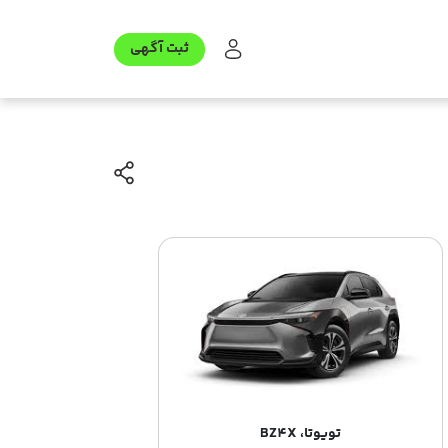
ثبت آگهی
تویوتا، BZ4X