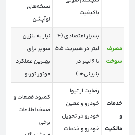
سیستم صوتی
نسخه‌های
باکیفیت
لوآپشن
بسیار اقتصادی (۴
نیاز به بنزین
مصرف
لیتر در هیبرید، ۵.۵
سوپر برای
سوخت
تا ۶ لیتر در
بهترین عملکرد
بنزینی‌ها)
موتور توربو
رضایت از تیوا
کمبود قطعات و
خدمات
خودرو و معین
ضعف اطلاعات
و
خودرو در تحویل
برخی
مالکیت
خودرو و خدمات