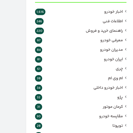
اخبار خودرو
1,616
اطلاعات فنی
246
راهنمای خرید و فروش
220
معرفی خودرو
97
مدیران خودرو
84
ایران خودرو
81
چری
61
ام وی ام
38
اخبار خودرو داخلی
34
پژو
32
کرمان موتور
31
مقایسه خودرو
30
تویوتا
28