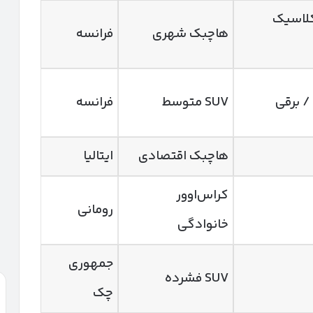
کلاسیک
هاچبک شهری
فرانسه
/ برقی
SUV متوسط
فرانسه
هاچبک اقتصادی
ایتالیا
کراس‌اوور
رومانی
خانوادگی
جمهوری
SUV فشرده
چک