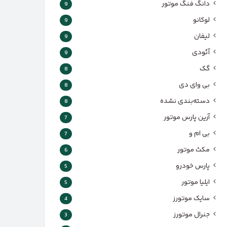
دانگ فنگ موتور
9
لوکانو
9
لیفان
9
آئودی
9
گک
8
بی وای دی
8
دسته‌بندی نشده
8
آرین پارس موتور
7
بی ام و
7
مکث موتور
6
پارس‌ خودرو
5
ایلیا موتور
5
سایک موتورز
4
جنرال موتورز
3