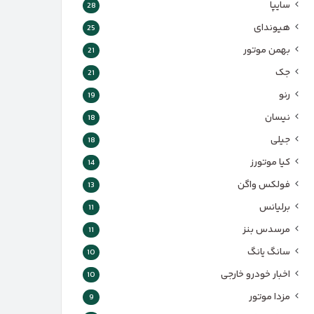
سایپا
28
هیوندای
25
بهمن موتور
21
جک
21
رنو
19
نیسان
18
جیلی
18
کیا موتورز
14
فولکس واگن
13
برلیانس
11
مرسدس بنز
11
سانگ یانگ
10
اخبار خودرو خارجی
10
مزدا موتور
9