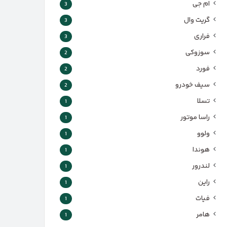
ام جی
3
گریت وال
3
فراری
3
سوزوکی
2
فورد
2
سیف خودرو
2
تسلا
1
راسا موتور
1
ولوو
1
هوندا
1
لندرور
1
راین
1
فیات
1
هامر
1