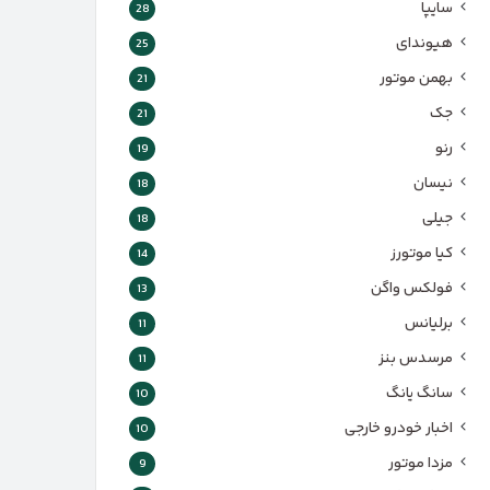
سایپا
28
هیوندای
25
بهمن موتور
21
جک
21
رنو
19
نیسان
18
جیلی
18
کیا موتورز
14
فولکس واگن
13
برلیانس
11
مرسدس بنز
11
سانگ یانگ
10
اخبار خودرو خارجی
10
مزدا موتور
9