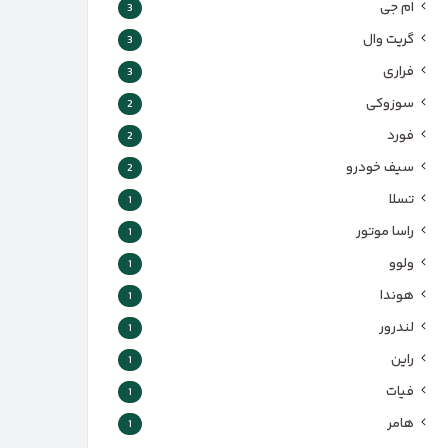
ام جی
3
گریت وال
3
فراری
3
سوزوکی
2
فورد
2
سیف خودرو
2
تسلا
1
راسا موتور
1
ولوو
1
هوندا
1
لندرور
1
راین
1
فیات
1
هامر
1