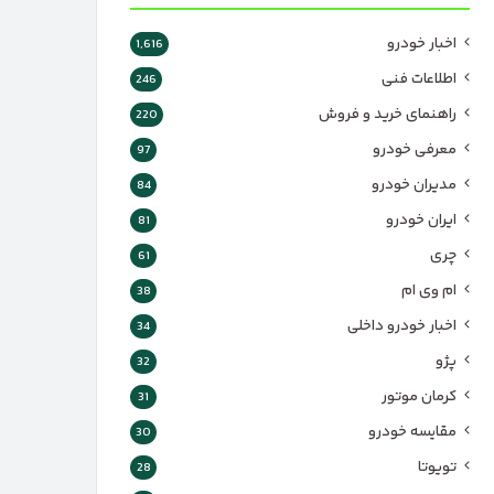
اخبار خودرو
1,616
اطلاعات فنی
246
راهنمای خرید و فروش
220
معرفی خودرو
97
مدیران خودرو
84
ایران خودرو
81
چری
61
ام وی ام
38
اخبار خودرو داخلی
34
پژو
32
کرمان موتور
31
مقایسه خودرو
30
تویوتا
28