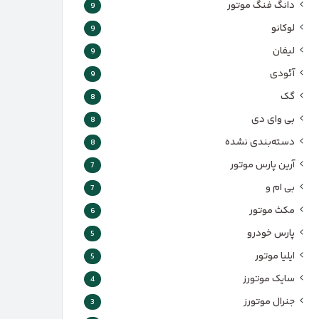
دانگ فنگ موتور
9
لوکانو
9
لیفان
9
آئودی
9
گک
8
بی وای دی
8
دسته‌بندی نشده
8
آرین پارس موتور
7
بی ام و
7
مکث موتور
6
پارس‌ خودرو
5
ایلیا موتور
5
سایک موتورز
4
جنرال موتورز
3