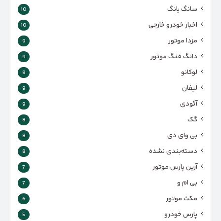
سانگ یانگ
10
اخبار خودرو خارجی
10
مزدا موتور
9
دانگ فنگ موتور
9
لوکانو
9
لیفان
9
آئودی
9
گک
8
بی وای دی
8
دسته‌بندی نشده
8
آرین پارس موتور
7
بی ام و
7
مکث موتور
6
پارس‌ خودرو
5