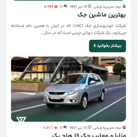
تیم تحریریه ویکی
18 تیر 1403
0
6,584
بهترین ماشین جک
شرکت خودروسازی جک (JAC)، که در ایران با همین نام شناخته
می‌شود، یک شرکت دولتی چینی است که در سال…
بیشتر بخوانید »
تیم تحریریه ویکی
10 تیر 1403
0
4,807
مزایا و معایب جک j3 هاچ بک