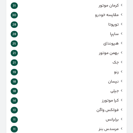
کرمان موتور
31
مقایسه خودرو
30
تویوتا
28
سایپا
28
هیوندای
25
بهمن موتور
21
جک
21
رنو
19
نیسان
18
جیلی
18
کیا موتورز
14
فولکس واگن
13
برلیانس
11
مرسدس بنز
11