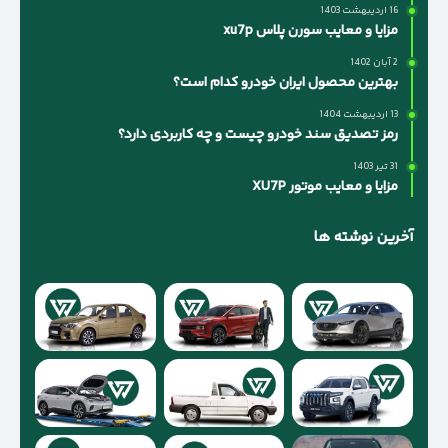
16 اردیبهشت 1403
مزایا و معایب سورن پلاس xu7p
2 آبان 1402
بهترین محصول ایران خودرو کدام است؟
13 اردیبهشت 1404
رمز تصدیق سند خودرو چیست و چه کاربردی دارد؟
31 تیر 1403
مزایا و معایب موتور XU7P
آخرین نوشته ها