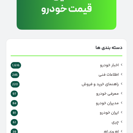
دسته بندی ها
اخبار خودرو
1,616
اطلاعات فنی
246
راهنمای خرید و فروش
220
معرفی خودرو
97
مدیران خودرو
84
ایران خودرو
81
چری
61
ام وی ام
38