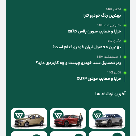
24 آذر 1402
بهترین رنگ خودرو تارا
16 اردیبهشت 1403
مزایا و معایب سورن پلاس xu7p
2 آبان 1402
بهترین محصول ایران خودرو کدام است؟
13 اردیبهشت 1404
رمز تصدیق سند خودرو چیست و چه کاربردی دارد؟
31 تیر 1403
مزایا و معایب موتور XU7P
آخرین نوشته ها