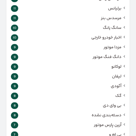
برلیانس
11
مرسدس بنز
11
سانگ یانگ
10
اخبار خودرو خارجی
10
مزدا موتور
9
دانگ فنگ موتور
9
لوکانو
9
لیفان
9
آئودی
9
گک
8
بی وای دی
8
دسته‌بندی نشده
8
آرین پارس موتور
7
بی ام و
7