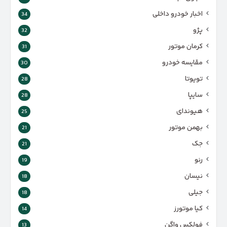
اخبار خودرو داخلی
34
پژو
32
کرمان موتور
31
مقایسه خودرو
30
تویوتا
28
سایپا
28
هیوندای
25
بهمن موتور
21
جک
21
رنو
19
نیسان
18
جیلی
18
کیا موتورز
14
فولکس واگن
13