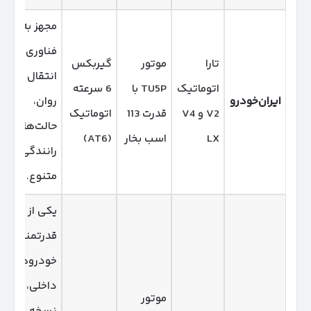
مجهز به
فناوری HPT
تارا
موتور
گیربکس
انتقال قدرت
اتوماتیک
TU5P با
6 سرعته
ایران‌خودرو
روان،
V2 و V4
قدرت 113
اتوماتیک
حالت‌های
LX
اسب بخار
(AT6)
رانندگی
متنوع.
یکی از
قدرتمندترین
خودروهای
داخلی،
موتور