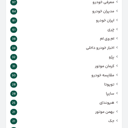
معرفی خودرو
97
مدیران خودرو
84
ایران خودرو
81
چری
61
ام وی ام
38
اخبار خودرو داخلی
34
پژو
32
کرمان موتور
31
مقایسه خودرو
30
تویوتا
28
سایپا
28
هیوندای
25
بهمن موتور
21
جک
21