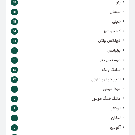
رنو
19
نیسان
18
جیلی
18
کیا موتورز
14
فولکس واگن
13
برلیانس
11
مرسدس بنز
11
سانگ یانگ
10
اخبار خودرو خارجی
10
مزدا موتور
9
دانگ فنگ موتور
9
لوکانو
9
لیفان
9
آئودی
9