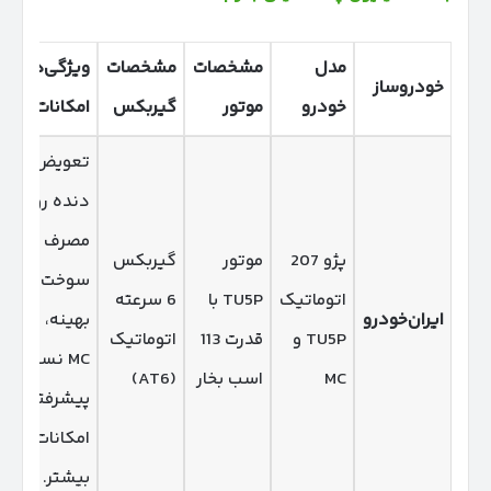
مدل
مشخصات
مشخصات
ویژگی‌ها و
خودروساز
خودرو
موتور
گیربکس
امکانات
تعویض
دنده روان،
مصرف
پژو 207
موتور
گیربکس
سوخت
اتوماتیک
TU5P با
6 سرعته
ایران‌خودرو
بهینه، مدل
TU5P و
قدرت 113
اتوماتیک
MC نسخه
MC
اسب بخار
(AT6)
پیشرفته‌تر با
امکانات
بیشتر.