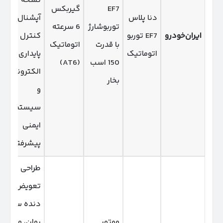
نسخه
EF7
گیربکس
دنا پلاس
آپشنال با
توربوشارژ
6 سرعته
ایران‌خودرو
EF7 توربو
کنترل
با قدرت
اتوماتیک
اتوماتیک
پایداری
150 اسب
(AT6)
الکترونیکی
بخار
و
سیستم‌های
ایمنی
پیشرفته.
طراحی مدرن،
تعویض
دنده سریع و
موتور
روان، مناسب