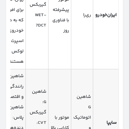
گیربکس
پیشرفته
برای افرادی
ایران‌خودرو
ری‌را
WET-
با فناوری
که به دنبال
7DCT
روز
خودروی
اسپرت و
لوکس
هستند.
شاهین G:
رانندگی نرم
شاهین
شاهین
و اقتصادی.
G:
G
شاهین
گیربکس
اتوماتیک
موتور با
پلاس:
سایپا
CVT،
و
کارایی بالا
دنده‌های