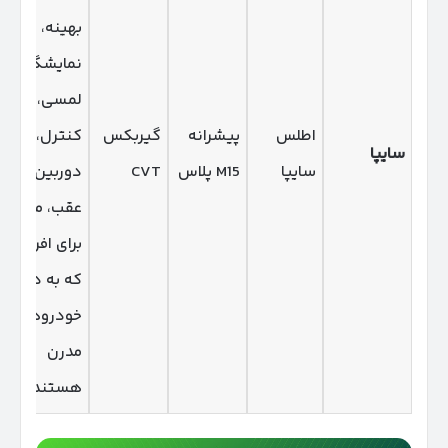
بهینه،
نمایشگر
لمسی، کروز
اطلس
پیشرانه
گیربکس
کنترل،
سایپا
سایپا
M15 پلاس
CVT
دوربین
عقب، مناسب
برای افرادی
که به دنبال
خودروهای
مدرن
هستند.