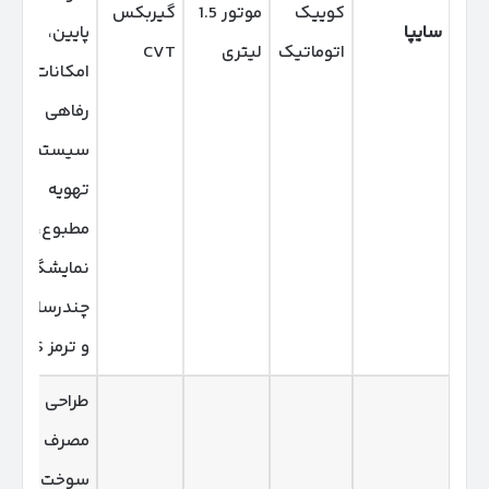
کوییک
موتور 1.5
گیربکس
سایپا
پایین،
اتوماتیک
لیتری
CVT
امکانات
رفاهی مانند
سیستم
تهویه
مطبوع،
نمایشگر
چندرسانه‌ای
و ترمز ABS.
طراحی مدرن،
مصرف
سوخت