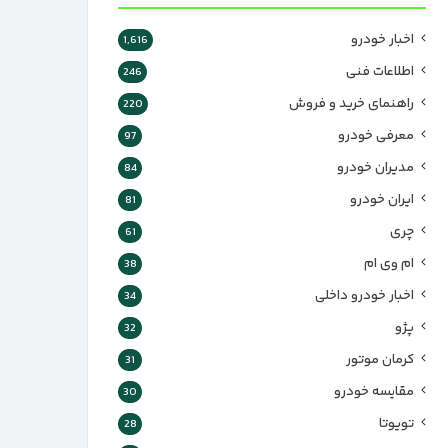
اخبار خودرو
1,616
اطلاعات فنی
246
راهنمای خرید و فروش
220
معرفی خودرو
97
مدیران خودرو
84
ایران خودرو
81
چری
61
ام وی ام
38
اخبار خودرو داخلی
34
پژو
32
کرمان موتور
31
مقایسه خودرو
30
تویوتا
28