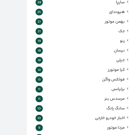
سایپا
28
هیوندای
25
بهمن موتور
21
جک
21
رنو
19
نیسان
18
جیلی
18
کیا موتورز
14
فولکس واگن
13
برلیانس
11
مرسدس بنز
11
سانگ یانگ
10
اخبار خودرو خارجی
10
مزدا موتور
9