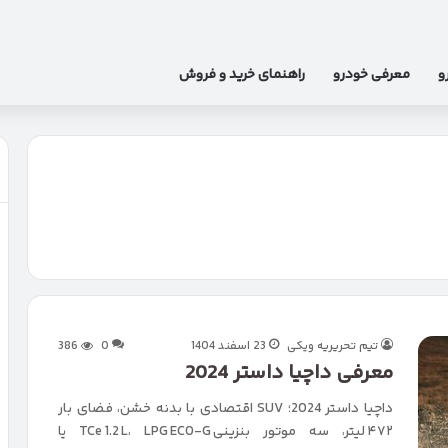
و
معرفی خودرو
راهنمای خرید و فروش
تیم تحریریه ویکی
23 اسفند 1404
0
386
معرفی داچیا داستر 2024
داچیا داستر 2024؛ SUV اقتصادی با بدنه خشن، فضای بار
۴۷۲ لیتر، سه موتور بنزینی TCe 1.2 L، LPG ECO‑G یا