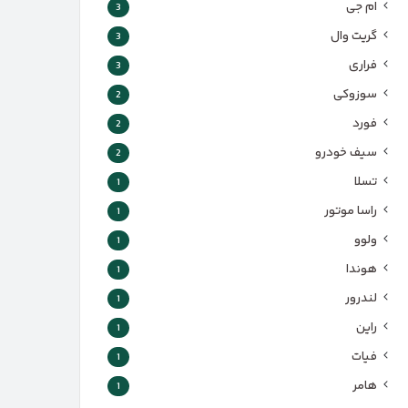
ام جی
3
گریت وال
3
فراری
3
سوزوکی
2
فورد
2
سیف خودرو
2
تسلا
1
راسا موتور
1
ولوو
1
هوندا
1
لندرور
1
راین
1
فیات
1
هامر
1