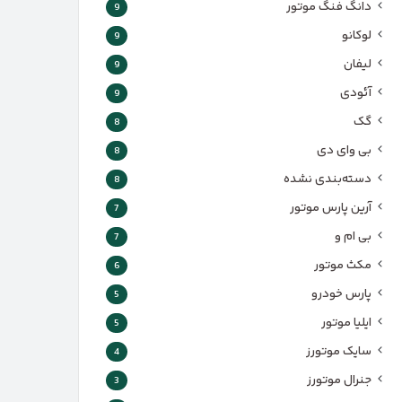
دانگ فنگ موتور
9
لوکانو
9
لیفان
9
آئودی
9
گک
8
بی وای دی
8
دسته‌بندی نشده
8
آرین پارس موتور
7
بی ام و
7
مکث موتور
6
پارس‌ خودرو
5
ایلیا موتور
5
سایک موتورز
4
جنرال موتورز
3