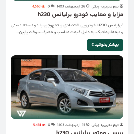
تیم تحریریه ویکی
26 اردیبهشت 1403
0
4,563
مزایا و معایب خودرو برلیانس h230
“برلیانس H230، خودرویی اقتصادی و جمع‌وجور، با دو نسخه دستی
و نیمه‌اتوماتیک، به دلیل قیمت مناسب و مصرف سوخت پایین…
بیشتر بخوانید »
تیم تحریریه ویکی
25 اردیبهشت 1403
0
5,481
بررسی موتور برلیانس h230