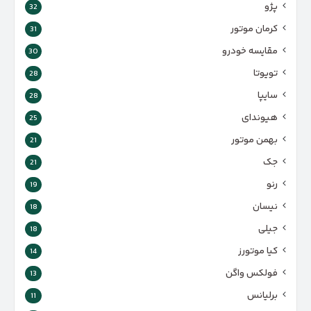
پژو
32
کرمان موتور
31
مقایسه خودرو
30
تویوتا
28
سایپا
28
هیوندای
25
بهمن موتور
21
جک
21
رنو
19
نیسان
18
جیلی
18
کیا موتورز
14
فولکس واگن
13
برلیانس
11