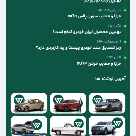
بهترین رنگ خودرو تارا
16 اردیبهشت 1403
مزایا و معایب سورن پلاس xu7p
2 آبان 1402
بهترین محصول ایران خودرو کدام است؟
13 اردیبهشت 1404
رمز تصدیق سند خودرو چیست و چه کاربردی دارد؟
31 تیر 1403
مزایا و معایب موتور XU7P
آخرین نوشته ها