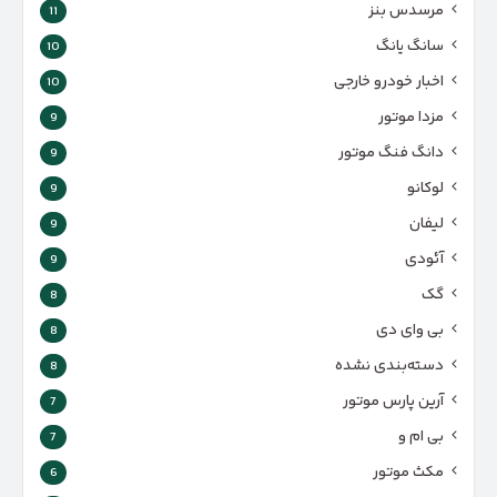
مرسدس بنز
11
سانگ یانگ
10
اخبار خودرو خارجی
10
مزدا موتور
9
دانگ فنگ موتور
9
لوکانو
9
لیفان
9
آئودی
9
گک
8
بی وای دی
8
دسته‌بندی نشده
8
آرین پارس موتور
7
بی ام و
7
مکث موتور
6