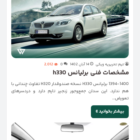
تیم تحریریه ویکی
14 آبان 1402
0
2,012
مشخصات فنی برلیانس h330
1394-1400 برلیانس H330 نسخه صندوقدار H320 تفاوت چندانی با
هم ندارد. این سدان جمع‌و‌جور زنجیر تایم دارد و دردسرهای
تعویض…
بیشتر بخوانید »