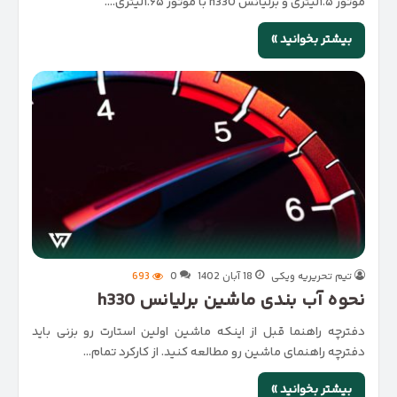
موتور ۱.۵لیتری و برلیانس h330 با موتور ۱.۶۵لیتری.…
بیشتر بخوانید »
تیم تحریریه ویکی
18 آبان 1402
0
693
نحوه آب بندی ماشین برلیانس h330
دفترچه راهنما قبل از اینکه ماشین اولین استارت رو بزنی باید
دفترچه راهنمای ماشین رو مطالعه کنید. از کارکرد تمام…
بیشتر بخوانید »