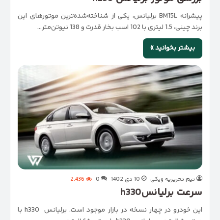
پیشرانه BM15L برلیانس، یکی از شناخته‌شده‌ترین موتورهای این
برند چینی، 1.5 لیتری با 102 اسب بخار قدرت و 138 نیوتن‌متر…
بیشتر بخوانید »
تیم تحریریه ویکی
10 دی 1402
0
2,436
سرعت برلیانسh330
این خودرو در چهار نسخه در بازار موجود است. برلیانس h330 با