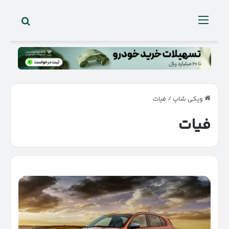
جستجو 
منو
ویکی شاپ
/
فیات
فیات