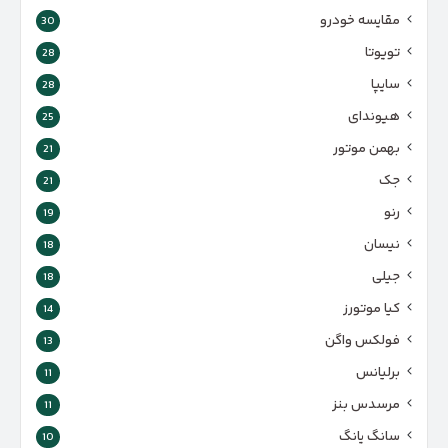
مقایسه خودرو
30
تویوتا
28
سایپا
28
هیوندای
25
بهمن موتور
21
جک
21
رنو
19
نیسان
18
جیلی
18
کیا موتورز
14
فولکس واگن
13
برلیانس
11
مرسدس بنز
11
سانگ یانگ
10