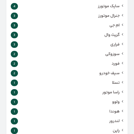
سایک موتورز
4
جنرال موتورز
3
ام جی
3
گریت وال
3
فراری
3
سوزوکی
2
فورد
2
سیف خودرو
2
تسلا
1
راسا موتور
1
ولوو
1
هوندا
1
لندرور
1
راین
1