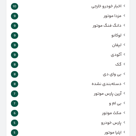
اخبار خودرو خارجی
10
مزدا موتور
9
دانگ فنگ موتور
9
لوکانو
9
لیفان
9
آئودی
9
گک
8
بی وای دی
8
دسته‌بندی نشده
8
آرین پارس موتور
7
بی ام و
7
مکث موتور
6
پارس‌ خودرو
5
ایلیا موتور
5