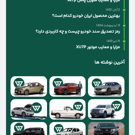
مزایا و معایب سورن پلاس xu7p
2 آبان 1402
بهترین محصول ایران خودرو کدام است؟
13 اردیبهشت 1404
رمز تصدیق سند خودرو چیست و چه کاربردی دارد؟
31 تیر 1403
مزایا و معایب موتور XU7P
آخرین نوشته ها