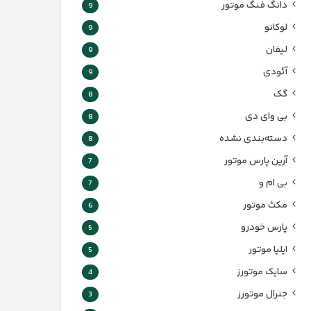
دانگ فنگ موتور
9
لوکانو
9
لیفان
9
آئودی
9
گک
8
بی وای دی
8
دسته‌بندی نشده
8
آرین پارس موتور
7
بی ام و
7
مکث موتور
6
پارس‌ خودرو
5
ایلیا موتور
5
سایک موتورز
4
جنرال موتورز
3