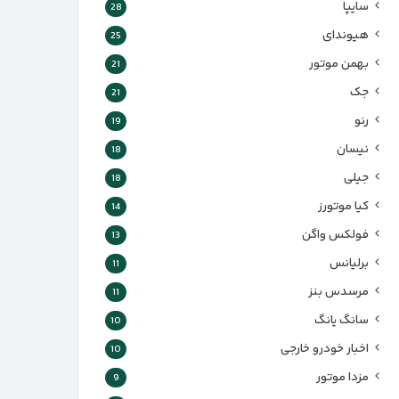
سایپا
28
هیوندای
25
بهمن موتور
21
جک
21
رنو
19
نیسان
18
جیلی
18
کیا موتورز
14
فولکس واگن
13
برلیانس
11
مرسدس بنز
11
سانگ یانگ
10
اخبار خودرو خارجی
10
مزدا موتور
9