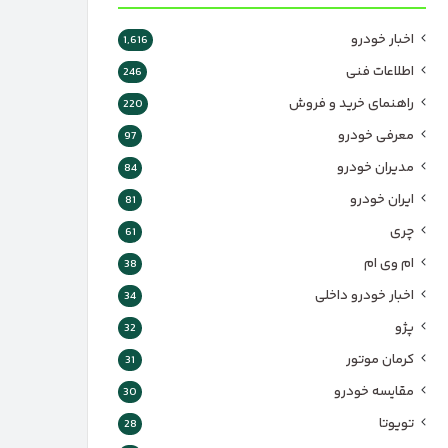
اخبار خودرو
1,616
اطلاعات فنی
246
راهنمای خرید و فروش
220
معرفی خودرو
97
مدیران خودرو
84
ایران خودرو
81
چری
61
ام وی ام
38
اخبار خودرو داخلی
34
پژو
32
کرمان موتور
31
مقایسه خودرو
30
تویوتا
28