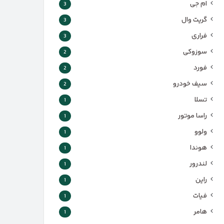
ام جی
3
گریت وال
3
فراری
3
سوزوکی
2
فورد
2
سیف خودرو
2
تسلا
1
راسا موتور
1
ولوو
1
هوندا
1
لندرور
1
راین
1
فیات
1
هامر
1