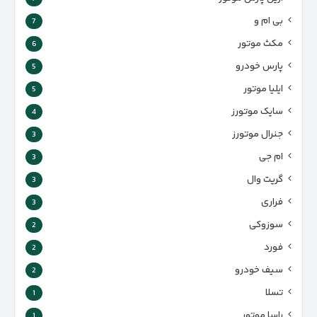
بی ام و
7
مکث موتور
6
پارس‌ خودرو
5
ایلیا موتور
5
سایک موتورز
4
جنرال موتورز
3
ام جی
3
گریت وال
3
فراری
3
سوزوکی
2
فورد
2
سیف خودرو
2
تسلا
1
راسا موتور
1