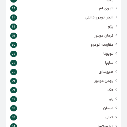
ام وی ام
38
اخبار خودرو داخلی
34
پژو
32
کرمان موتور
31
مقایسه خودرو
30
تویوتا
28
سایپا
28
هیوندای
25
بهمن موتور
21
جک
21
رنو
19
نیسان
18
جیلی
18
کیا موتورز
14