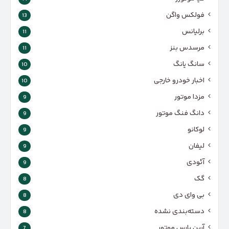
فولکس واگن
13
برلیانس
11
مرسدس بنز
11
سانگ یانگ
10
اخبار خودرو خارجی
10
مزدا موتور
9
دانگ فنگ موتور
9
لوکانو
9
لیفان
9
آئودی
9
گک
8
بی وای دی
8
دسته‌بندی نشده
8
آرین پارس موتور
7