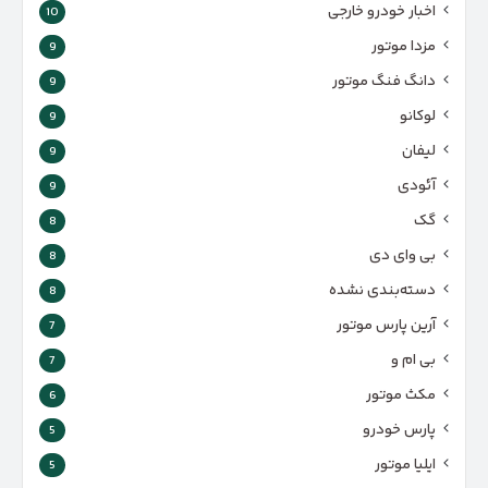
اخبار خودرو خارجی
10
مزدا موتور
9
دانگ فنگ موتور
9
لوکانو
9
لیفان
9
آئودی
9
گک
8
بی وای دی
8
دسته‌بندی نشده
8
آرین پارس موتور
7
بی ام و
7
مکث موتور
6
پارس‌ خودرو
5
ایلیا موتور
5