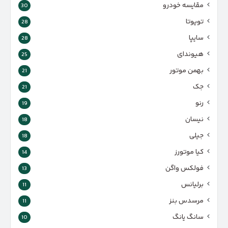
مقایسه خودرو
30
تویوتا
28
سایپا
28
هیوندای
25
بهمن موتور
21
جک
21
رنو
19
نیسان
18
جیلی
18
کیا موتورز
14
فولکس واگن
13
برلیانس
11
مرسدس بنز
11
سانگ یانگ
10