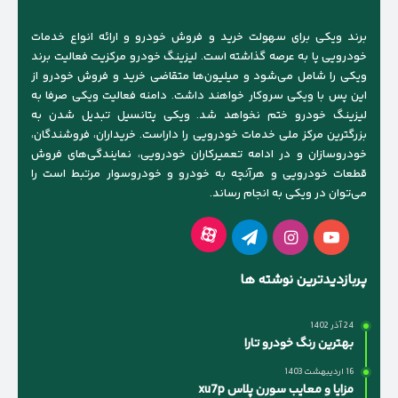
برند ویکی برای سهولت خرید و فروش خودرو و ارائه انواع خدمات
خودرویی پا به عرصه گذاشته است. لیزینگ خودرو مرکزیت فعالیت برند
ویکی را شامل می‌شود و میلیون‌ها متقاضی خرید و فروش خودرو از
این پس با ویکی سروکار خواهند داشت. دامنه فعالیت ویکی صرفا به
لیزینگ خودرو ختم نخواهد شد. ویکی پتانسیل تبدیل شدن به
بزرگترین مرکز ملی خدمات خودرویی را داراست. خریداران، فروشندگان،
خودروسازان و در ادامه تعمیرکاران خودرویی، نمایندگی‌های فروش
قطعات خودرویی و هرآنچه به خودرو و خودروسوار مرتبط است را
می‌توان در ویکی به انجام رساند.
آپارات
یوتیوب
اینستاگرام
تلگرام
پربازدیدترین نوشته ها
24 آذر 1402
بهترین رنگ خودرو تارا
16 اردیبهشت 1403
مزایا و معایب سورن پلاس xu7p