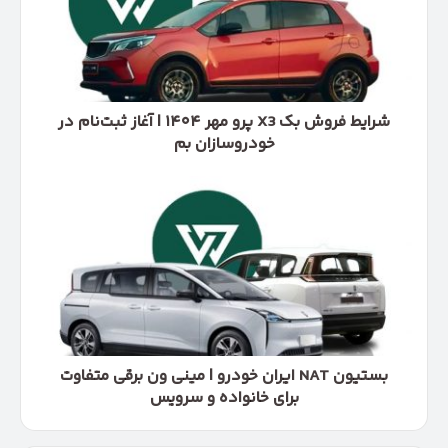
پرو
مهر
۱۴۰۴
|
آغاز
ثبت‌نام
شرایط فروش بک X3 پرو مهر ۱۴۰۴ | آغاز ثبت‌نام در
در
خودروسازان بم
خودروسازان
بم
بستیون
NAT
ایران
خودرو
|
مینی
ون
برقی
متفاوت
برای
بستیون NAT ایران خودرو | مینی ون برقی متفاوت
خانواده
برای خانواده و سرویس
و
سرویس