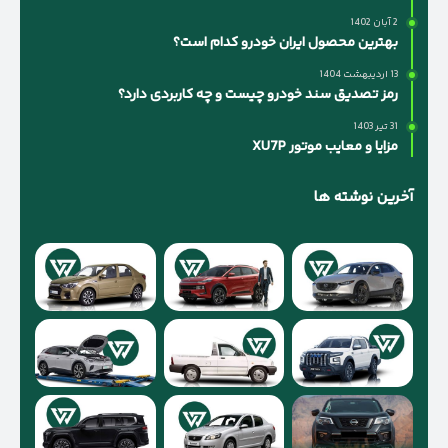
2 آبان 1402
بهترین محصول ایران خودرو کدام است؟
13 اردیبهشت 1404
رمز تصدیق سند خودرو چیست و چه کاربردی دارد؟
31 تیر 1403
مزایا و معایب موتور XU7P
آخرین نوشته ها