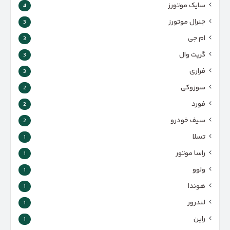
سایک موتورز
4
جنرال موتورز
3
ام جی
3
گریت وال
3
فراری
3
سوزوکی
2
فورد
2
سیف خودرو
2
تسلا
1
راسا موتور
1
ولوو
1
هوندا
1
لندرور
1
راین
1