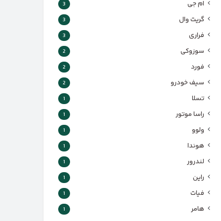
ام جی
3
گریت وال
3
فراری
3
سوزوکی
2
فورد
2
سیف خودرو
2
تسلا
1
راسا موتور
1
ولوو
1
هوندا
1
لندرور
1
راین
1
فیات
1
هامر
1