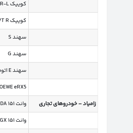
کوییک GXR-L (فولادی)
کوییک CVT R تیپ DA
سهند S
سهند G
سهند E اتوماتیک تیپ ۳
OEWE eRX5
زامیاد
–
خودروهای تجاری
وانت ۱۵۱ DA
وانت ۱۵۱ GX ارتقاء یافته