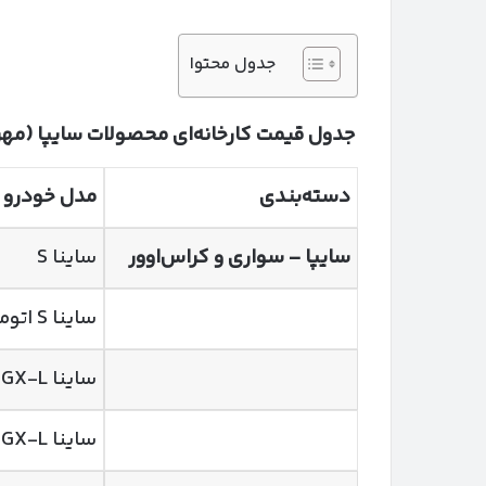
جدول محتوا
جدول قیمت کارخانه‌ای محصولات سایپا (مه
دسته‌بندی
مدل خودرو
سایپا
–
سواری و کراس‌اوور
ساینا S
ساینا S اتوماتیک
ساینا GX-L
ساینا GX-L دوگانه‌سوز