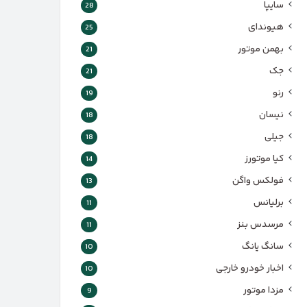
سایپا
28
هیوندای
25
بهمن موتور
21
جک
21
رنو
19
نیسان
18
جیلی
18
کیا موتورز
14
فولکس واگن
13
برلیانس
11
مرسدس بنز
11
سانگ یانگ
10
اخبار خودرو خارجی
10
مزدا موتور
9