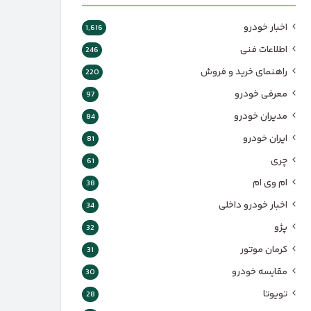
اخبار خودرو
1,616
اطلاعات فنی
246
راهنمای خرید و فروش
220
معرفی خودرو
97
مدیران خودرو
84
ایران خودرو
81
چری
61
ام وی ام
38
اخبار خودرو داخلی
34
پژو
32
کرمان موتور
31
مقایسه خودرو
30
تویوتا
28