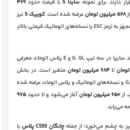
ر دارند. برای نمونه،
ساینا
S
با قیمت حدود
۴۶۹
ز
۵۶۸
میلیون تومان
عرضه شده است.
کوییک
S
نیز
در همین بازه قیمتی قرار گرفته و مدل‌های مجهز به ترمز ESC یا نسخه‌های اتوماتیک قیمتی بالاتر
به‌عنوان کراس‌اوور جدید سایپا در سه تیپ G، GL و E پلاس اتومات معرفی
تومان
تا
۶۸۴
میلیون تومان
متغیر است. در بخش
با تیپ‌های G، GL و نسخه‌های اتوماتیک و پلاس اتومات عرضه شده
 از
۶۵۰
میلیون تومان
آغاز می‌شود و تا حدود
۹۷۵
ه می‌یابد.
ز به چشم می‌خورد؛ از جمله
چانگان
CS55
پلاس
با