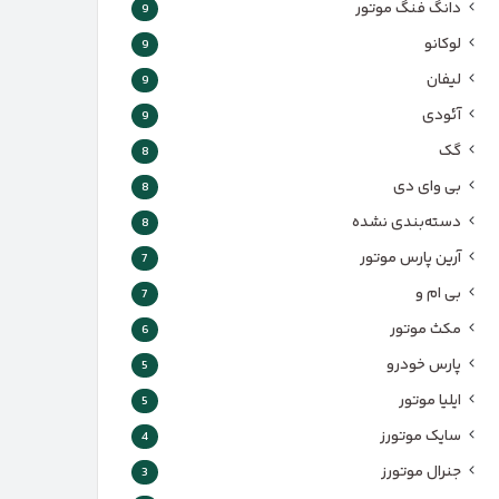
دانگ فنگ موتور
9
لوکانو
9
لیفان
9
آئودی
9
گک
8
بی وای دی
8
دسته‌بندی نشده
8
آرین پارس موتور
7
بی ام و
7
مکث موتور
6
پارس‌ خودرو
5
ایلیا موتور
5
سایک موتورز
4
جنرال موتورز
3