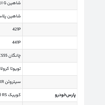
شاهین G اتوماتیک
شاهین پلاس
421P
441P
چانگان CS55 پلاس
تویوتا کرولا
سیتروئن C3-XR
پارس‌خودرو
کوییک RS (رینگ فولادی)