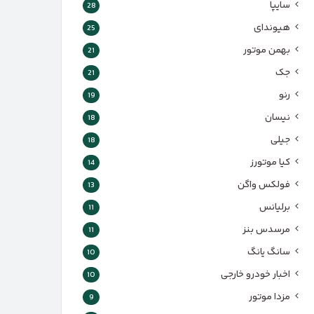
سایپا
28
هیوندای
25
بهمن موتور
21
جک
21
رنو
19
نیسان
18
جیلی
18
کیا موتورز
14
فولکس واگن
13
برلیانس
11
مرسدس بنز
11
سانگ یانگ
10
اخبار خودرو خارجی
10
مزدا موتور
9