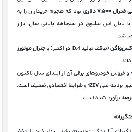
اتی فدرال
۷,۵۰۰
دلاری
بود که هجوم خریداران را به
 پایان این مشوق در سه‌ماهه پایانی سال، بازار
هد شد.
کس‌واگن
(توقف تولید ID.4 در اکتبر) و
جنرال موتورز
اند.
فروش خودروهای برقی آن از ابتدای سال تاکنون
یق برنامه ملی
iZEV
و شرایط اقتصادی ضعیف است.
رصد
برآورد شده است.
تگیرانه
تگیرانه آلایندگی توانسته رشد پایدار خود را حفظ