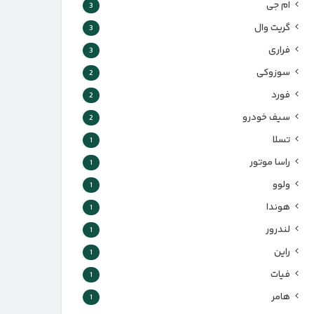
ام جی
3
گریت وال
3
فراری
3
سوزوکی
2
فورد
2
سیف خودرو
2
تسلا
1
راسا موتور
1
ولوو
1
هوندا
1
لندرور
1
راین
1
فیات
1
هامر
1