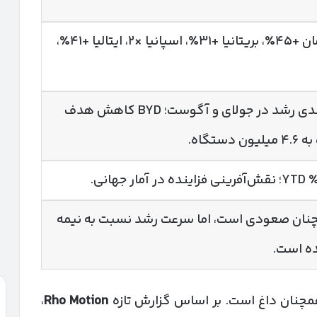
رشد ۳۱٪ YTD؛ آلمان +۴۵٪، بریتانیا +۳۱٪، اسپانیا ×۲، ایتالیا +۴۱٪،
رشد ۲۵٪ YTD؛ کندی رشد در جولای و آگوست؛ BYD کاهش هدف
 جهانی EV همچنان صعودی است، اما سرعت رشد نسبت به نیمه
ه است.
،
Rho Motion