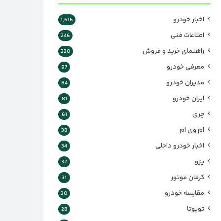
اخبار خودرو
1,616
اطلاعات فنی
246
راهنمای خرید و فروش
220
معرفی خودرو
97
مدیران خودرو
84
ایران خودرو
81
چری
61
ام وی ام
38
اخبار خودرو داخلی
34
پژو
32
کرمان موتور
31
مقایسه خودرو
30
تویوتا
28