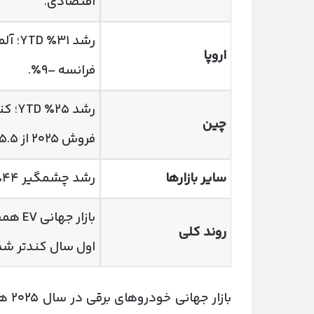
اقتصادی.
اروپا
فرانسه –۹٪.
چین
فروش ۲۰۲۵ از ۵.۵ به ۴.۶ میلیون دستگاه.
سایر بازارها
رشد چشمگیر ۴۴٪ YTD؛ نقش‌آفرینی فزاینده در آمار جهانی.
بازار
روند کلی
اول سال کندتر شد
بازار جهانی خودروهای برقی در سال ۲۰۲۵ همچنان داغ است. بر اساس گزارش تازه