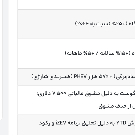
رکورد تاریخی در آگوست به دلیل مشوق مالیاتی ۷,۵۰۰ دلاری؛
 از حذف مشوق.
افت یک‌سومی فروش YTD به دلیل تعلیق برنامه iZEV و رکود