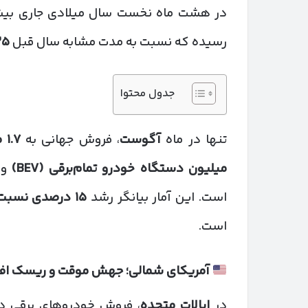
در هشت ماه نخست سال میلادی جاری بی
رسیده که نسبت به مدت مشابه سال قبل
۲۵
جدول محتوا
تنها در ماه
آگوست
، فروش جهانی به
۱.۷
م
میلیون دستگاه خودرو تمام‌برقی
(BEV)
و
است. این آمار بیانگر رشد
۱۵
درصدی نسبت
است.
آمریکای شمالی؛ جهش موقت و ریسک اف
در
ایالات متحده
، فروش خودروهای برقی در