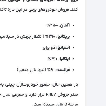
کند. فروش خودروهای برقی در این قاره تاک
آلمان
: +۴۵٪
بریتانیا
: +۳۱٪ (انتظار جهش در سپتامبر با ثبت پلاک‌های جدید)
اسپانیا
: دو برابر
ایتالیا
: +۴۱٪
فرانسه
: –۹٪ (تنها بازار منفی)
در همین حال، حضور خودروسازان چینی به‌
صدر فروش PHEV قرار دارد و معرفی مدل جدید
مرحله تازه‌ای رسیده است.