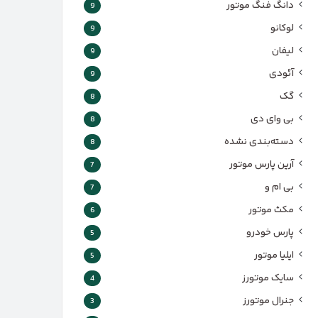
دانگ فنگ موتور
9
لوکانو
9
لیفان
9
آئودی
9
گک
8
بی وای دی
8
دسته‌بندی نشده
8
آرین پارس موتور
7
بی ام و
7
مکث موتور
6
پارس‌ خودرو
5
ایلیا موتور
5
سایک موتورز
4
جنرال موتورز
3