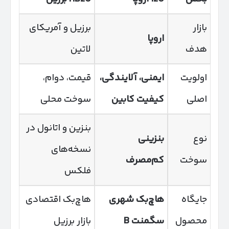
بازار
برزیل و آمریکای
اروپا
هدف
لاتین
اولویت
ایمنی، آلایندگی،
قیمت، دوام،
اصلی
کیفیت کابین
سوخت محلی
بنزین و اتانول در
نوع
بنزینی
نسخه‌های
سوخت
کم‌مصرف
فلکس
جایگاه
هاچ‌بک شهری
هاچ‌بک اقتصادی
محصول
سگمنت
B
بازار برزیل