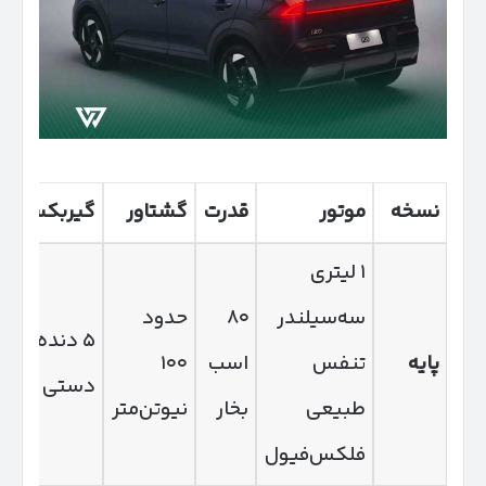
نسخه
موتور
قدرت
گشتاور
گیربکس
۱ لیتری
سه‌سیلندر
۸۰
حدود
۵ دنده
پایه
تنفس
اسب
۱۰۰
دستی
طبیعی
بخار
نیوتن‌متر
فلکس‌فیول