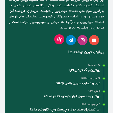
این پس با ویکی سروکار خواهند داشت. دامنه فعالیت ویکی صرفا به
لیزینگ خودرو ختم نخواهد شد. ویکی پتانسیل تبدیل شدن به
بزرگترین مرکز ملی خدمات خودرویی را داراست. خریداران، فروشندگان،
خودروسازان و در ادامه تعمیرکاران خودرویی، نمایندگی‌های فروش
قطعات خودرویی و هرآنچه به خودرو و خودروسوار مرتبط است را
می‌توان در ویکی به انجام رساند.
آپارات
یوتیوب
اینستاگرام
تلگرام
پربازدیدترین نوشته ها
24 آذر 1402
بهترین رنگ خودرو تارا
16 اردیبهشت 1403
مزایا و معایب سورن پلاس xu7p
2 آبان 1402
بهترین محصول ایران خودرو کدام است؟
13 اردیبهشت 1404
رمز تصدیق سند خودرو چیست و چه کاربردی دارد؟