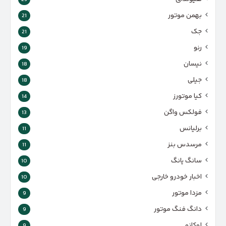
بهمن موتور
21
جک
21
رنو
19
نیسان
18
جیلی
18
کیا موتورز
14
فولکس واگن
13
برلیانس
11
مرسدس بنز
11
سانگ یانگ
10
اخبار خودرو خارجی
10
مزدا موتور
9
دانگ فنگ موتور
9
لوکانو
9