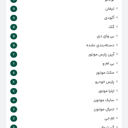
لیفان
9
آئودی
9
گک
8
بی وای دی
8
دسته‌بندی نشده
8
آرین پارس موتور
7
بی ام و
7
مکث موتور
6
پارس‌ خودرو
5
ایلیا موتور
5
سایک موتورز
4
جنرال موتورز
3
ام جی
3
گریت وال
3