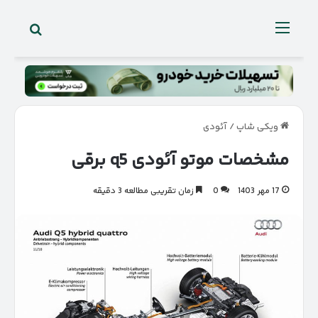
جستجو 
منو
ویکی شاپ
/
آئودی
مشخصات موتو آئودی q5 برقی
17 مهر 1403
0
زمان تقریبی مطالعه 3 دقیقه