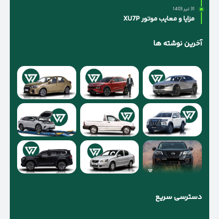
31 تیر 1403
مزایا و معایب موتور XU7P
آخرین نوشته ها
دسترسی سریع