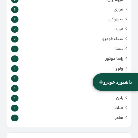
فراری
3
سوزوکی
2
فورد
2
سیف خودرو
2
تسلا
1
راسا موتور
1
ولوو
1
هوندا
1
+
داشبورد خودرو
لندرور
1
راین
1
فیات
1
هامر
1