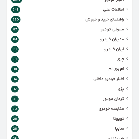
اطلاعات فنی
246
راهنمای خرید و فروش
220
معرفی خودرو
97
مدیران خودرو
84
ایران خودرو
81
چری
61
ام وی ام
38
اخبار خودرو داخلی
34
پژو
32
کرمان موتور
31
مقایسه خودرو
30
تویوتا
28
سایپا
28
هیوندای
25