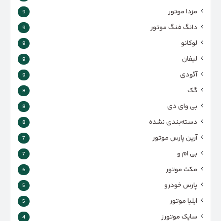
مزدا موتور
9
دانگ فنگ موتور
9
لوکانو
9
لیفان
9
آئودی
9
گک
8
بی وای دی
8
دسته‌بندی نشده
8
آرین پارس موتور
7
بی ام و
7
مکث موتور
6
پارس‌ خودرو
5
ایلیا موتور
5
سایک موتورز
4