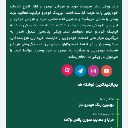
برند ویکی برای سهولت خرید و فروش خودرو و ارائه انواع خدمات
خودرویی پا به عرصه گذاشته است. لیزینگ خودرو مرکزیت فعالیت برند
ویکی را شامل می‌شود و میلیون‌ها متقاضی خرید و فروش خودرو از
این پس با ویکی سروکار خواهند داشت. دامنه فعالیت ویکی صرفا به
لیزینگ خودرو ختم نخواهد شد. ویکی پتانسیل تبدیل شدن به
بزرگترین مرکز ملی خدمات خودرویی را داراست. خریداران، فروشندگان،
خودروسازان و در ادامه تعمیرکاران خودرویی، نمایندگی‌های فروش
قطعات خودرویی و هرآنچه به خودرو و خودروسوار مرتبط است را
می‌توان در ویکی به انجام رساند.
آپارات
یوتیوب
اینستاگرام
تلگرام
پربازدیدترین نوشته ها
24 آذر 1402
بهترین رنگ خودرو تارا
16 اردیبهشت 1403
مزایا و معایب سورن پلاس xu7p