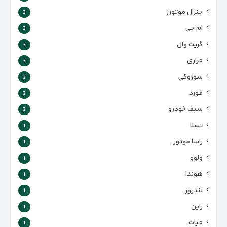
جنرال موتورز
3
ام جی
3
گریت وال
3
فراری
3
سوزوکی
2
فورد
2
سیف خودرو
2
تسلا
1
راسا موتور
1
ولوو
1
هوندا
1
لندرور
1
راین
1
فیات
1