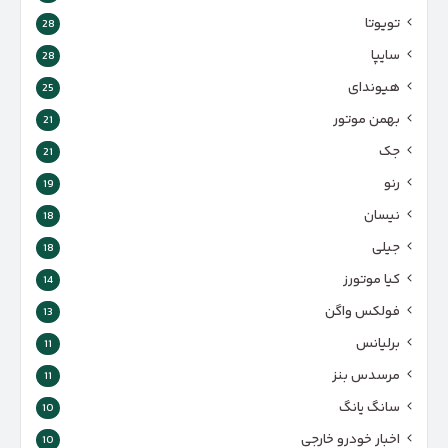
تویوتا
28
سایپا
28
هیوندای
25
بهمن موتور
21
جک
21
رنو
19
نیسان
18
جیلی
18
کیا موتورز
14
فولکس واگن
13
برلیانس
11
مرسدس بنز
11
سانگ یانگ
10
اخبار خودرو خارجی
10