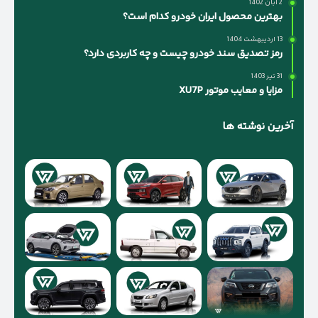
2 آبان 1402
بهترین محصول ایران خودرو کدام است؟
13 اردیبهشت 1404
رمز تصدیق سند خودرو چیست و چه کاربردی دارد؟
31 تیر 1403
مزایا و معایب موتور XU7P
آخرین نوشته ها