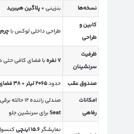
نسخه‌ها
بنزینی +
پلاگین هیبرید
کابین و
طراحی داخلی لوکس با
چرم 
طراحی
ظرفیت
۷
نفره
با فضای کافی حتی د
سرنشینان
صندوق عقب
حدود
۲۰۶۵
لیتر
+
۳۸
فضای 
امکانات
صندلی راننده ۱۲ حالته برقی،
رفاهی
Seat
برای سرنشین جلو
نمایشگر
۱۵.۶
اینچی
کنسول 