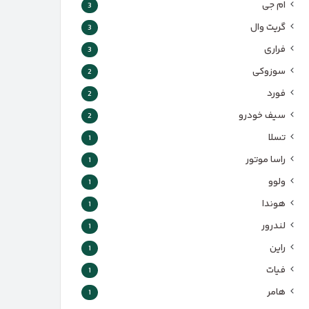
ام جی
3
گریت وال
3
فراری
3
سوزوکی
2
فورد
2
سیف خودرو
2
تسلا
1
راسا موتور
1
ولوو
1
هوندا
1
لندرور
1
راین
1
فیات
1
هامر
1