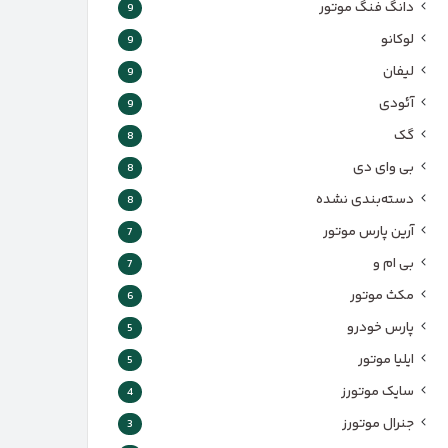
دانگ فنگ موتور
9
لوکانو
9
لیفان
9
آئودی
9
گک
8
بی وای دی
8
دسته‌بندی نشده
8
آرین پارس موتور
7
بی ام و
7
مکث موتور
6
پارس‌ خودرو
5
ایلیا موتور
5
سایک موتورز
4
جنرال موتورز
3