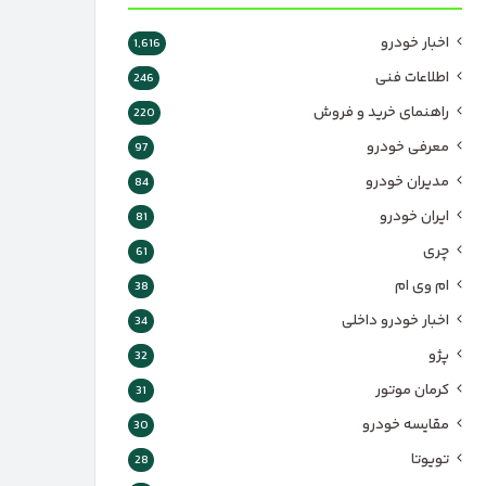
اخبار خودرو
1,616
اطلاعات فنی
246
راهنمای خرید و فروش
220
معرفی خودرو
97
مدیران خودرو
84
ایران خودرو
81
چری
61
ام وی ام
38
اخبار خودرو داخلی
34
پژو
32
کرمان موتور
31
مقایسه خودرو
30
تویوتا
28