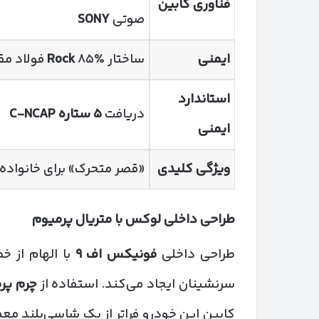
فناوری کابین
صوتی
SONY
ایمنی
ساختار
۸۵٪ فولاد مقاوم + ۲۱٪ حرارت‌دیده +
Rock
استاندارد
دریافت
۵
ستاره
C-NCAP
ایمنی
ویژگی کلیدی
«قصر متحرک» برای خانواده‌
طراحی داخلی لوکس با متریال پرمیوم
طراحی داخلی
فونیکس اف
۹
با الهام از 
سرنشینان ایجاد می‌کند. استفاده از
چرم پر
کابین این خودرو فراتر از یک شاسی‌بلند معم