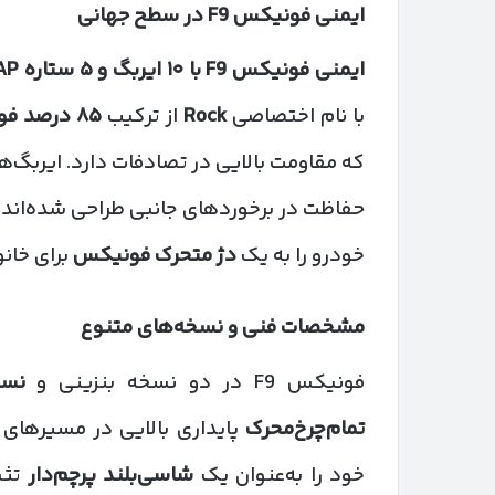
ایمنی فونیکس
F9
در سطح جهانی
ایمنی فونیکس
F9
با
۱۰
ایربگ و
۵
ستاره
C-NCAP
با نام اختصاصی
Rock
از ترکیب
۸۵
درصد فول
حفاظت در برخوردهای جانبی طراحی شده‌اند
خودرو را به یک
دژ متحرک فونیکس
برای خانو
مشخصات فنی و نسخه‌های متنوع
فونیکس F9 در دو نسخه بنزینی و
نسخ
تمام‌چرخ‌محرک
خود را به‌عنوان یک
شاسی‌بلند پرچم‌دار
تثب