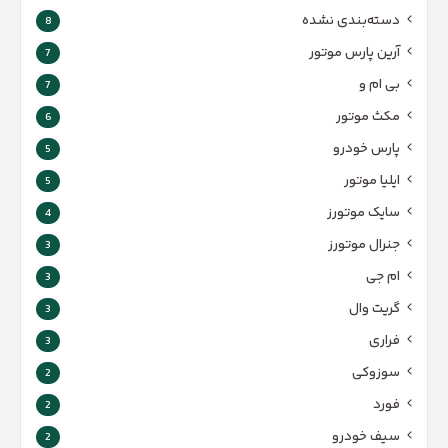
دسته‌بندی نشده
8
آرین پارس موتور
7
بی ام و
7
مکث موتور
6
پارس‌ خودرو
5
ایلیا موتور
5
سایک موتورز
4
جنرال موتورز
3
ام جی
3
گریت وال
3
فراری
3
سوزوکی
2
فورد
2
سیف خودرو
2