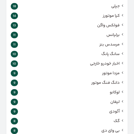
جیلی
18
کیا موتورز
14
فولکس واگن
13
برلیانس
11
مرسدس بنز
11
سانگ یانگ
10
اخبار خودرو خارجی
10
مزدا موتور
9
دانگ فنگ موتور
9
لوکانو
9
لیفان
9
آئودی
9
گک
8
بی وای دی
8