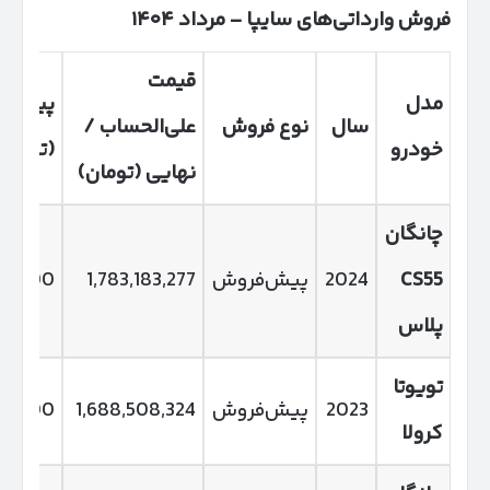
فروش وارداتی‌های سایپا
–
مرداد
۱۴۰۴
قیمت
مدل
پیش‌پر
سال
نوع فروش
علی‌الحساب /
خودرو
(تومان
نهایی (تومان)
چانگان
CS55
2024
پیش‌فروش
1,783,183,277
00,000
پلاس
تویوتا
2023
پیش‌فروش
1,688,508,324
00,000
کرولا