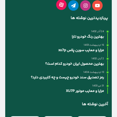
آپارات
یوتیوب
اینستاگرام
تلگرام
پربازدیدترین نوشته ها
24 آذر 1402
بهترین رنگ خودرو تارا
16 اردیبهشت 1403
مزایا و معایب سورن پلاس xu7p
2 آبان 1402
بهترین محصول ایران خودرو کدام است؟
13 اردیبهشت 1404
رمز تصدیق سند خودرو چیست و چه کاربردی دارد؟
31 تیر 1403
مزایا و معایب موتور XU7P
آخرین نوشته ها