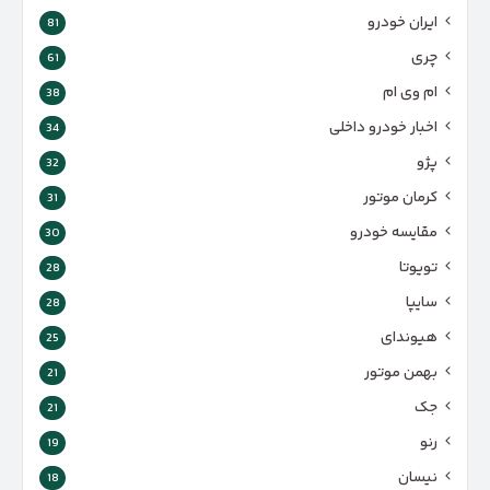
ایران خودرو
81
چری
61
ام وی ام
38
اخبار خودرو داخلی
34
پژو
32
کرمان موتور
31
مقایسه خودرو
30
تویوتا
28
سایپا
28
هیوندای
25
بهمن موتور
21
جک
21
رنو
19
نیسان
18