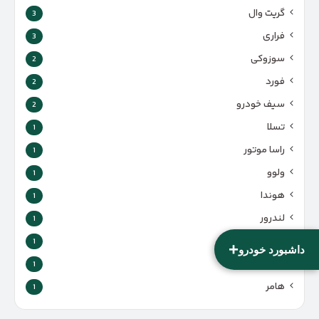
گریت وال
3
فراری
3
سوزوکی
2
فورد
2
سیف خودرو
2
تسلا
1
راسا موتور
1
ولوو
1
هوندا
1
لندرور
1
راین
1
+
داشبورد خودرو
فیات
1
هامر
1