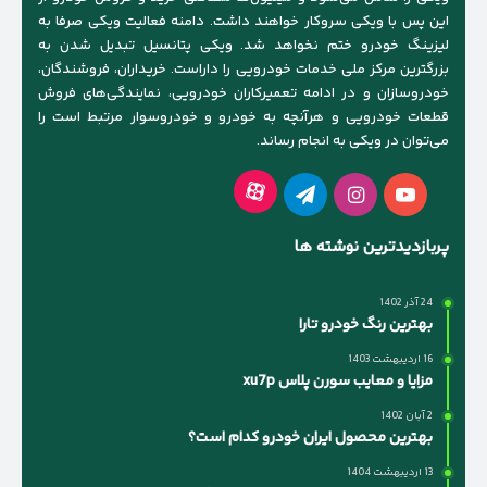
این پس با ویکی سروکار خواهند داشت. دامنه فعالیت ویکی صرفا به
لیزینگ خودرو ختم نخواهد شد. ویکی پتانسیل تبدیل شدن به
بزرگترین مرکز ملی خدمات خودرویی را داراست. خریداران، فروشندگان،
خودروسازان و در ادامه تعمیرکاران خودرویی، نمایندگی‌های فروش
قطعات خودرویی و هرآنچه به خودرو و خودروسوار مرتبط است را
می‌توان در ویکی به انجام رساند.
آپارات
یوتیوب
اینستاگرام
تلگرام
پربازدیدترین نوشته ها
24 آذر 1402
بهترین رنگ خودرو تارا
16 اردیبهشت 1403
مزایا و معایب سورن پلاس xu7p
2 آبان 1402
بهترین محصول ایران خودرو کدام است؟
13 اردیبهشت 1404