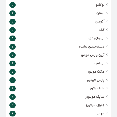
لوکانو
9
لیفان
9
آئودی
9
گک
8
بی وای دی
8
دسته‌بندی نشده
8
آرین پارس موتور
7
بی ام و
7
مکث موتور
6
پارس‌ خودرو
5
ایلیا موتور
5
سایک موتورز
4
جنرال موتورز
3
ام جی
3