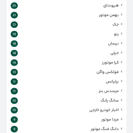
هیوندای
25
بهمن موتور
21
جک
21
رنو
19
نیسان
18
جیلی
18
کیا موتورز
14
فولکس واگن
13
برلیانس
11
مرسدس بنز
11
سانگ یانگ
10
اخبار خودرو خارجی
10
مزدا موتور
9
دانگ فنگ موتور
9