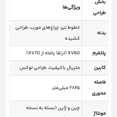
بخش
ویژگی‌ها
طراحی
خطوط تیز، چراغ‌های مورب، طراحی
بدنه
کشیده
پلتفرم
XV80 (ارتقا یافته از XV70)
کابین
متریال باکیفیت، طراحی لوکس
فاصله
۲۸۲۵ میلی‌متر
محوری
چین و ژاپن (بسته به نسخه
مونتاژ