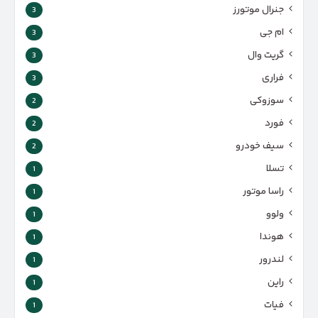
جنرال موتورز
3
ام جی
3
گریت وال
3
فراری
3
سوزوکی
2
فورد
2
سیف خودرو
2
تسلا
1
راسا موتور
1
ولوو
1
هوندا
1
لندرور
1
راین
1
فیات
1