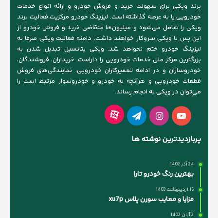
برند ویکی برای سهولت خرید و فروش خودرو و ارائه انواع خدمات
خودرویی پا به عرصه گذاشته است. لیزینگ خودرو مرکزیت فعالیت برند
ویکی را شامل می‌شود و میلیون‌ها متقاضی خرید و فروش خودرو از
این پس با ویکی سروکار خواهند داشت. دامنه فعالیت ویکی صرفا به
لیزینگ خودرو ختم نخواهد شد. ویکی پتانسیل تبدیل شدن به
بزرگترین مرکز ملی خدمات خودرویی را داراست. خریداران، فروشندگان،
خودروسازان و در ادامه تعمیرکاران خودرویی، نمایندگی‌های فروش
قطعات خودرویی و هرآنچه به خودرو و خودروسوار مرتبط است را
می‌توان در ویکی به انجام رساند.
آپارات
یوتیوب
اینستاگرام
تلگرام
پربازدیدترین نوشته ها
24 آذر 1402
بهترین رنگ خودرو تارا
16 اردیبهشت 1403
مزایا و معایب سورن پلاس xu7p
2 آبان 1402