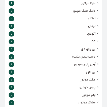
مزدا موتور
9
دانگ فنگ موتور
9
لوکانو
9
لیفان
9
آئودی
9
گک
8
بی وای دی
8
دسته‌بندی نشده
8
آرین پارس موتور
7
بی ام و
7
مکث موتور
6
پارس‌ خودرو
5
ایلیا موتور
5
سایک موتورز
4