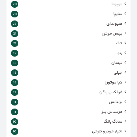
تویوتا
28
سایپا
28
هیوندای
25
بهمن موتور
21
جک
21
رنو
19
نیسان
18
جیلی
18
کیا موتورز
14
فولکس واگن
13
برلیانس
11
مرسدس بنز
11
سانگ یانگ
10
اخبار خودرو خارجی
10