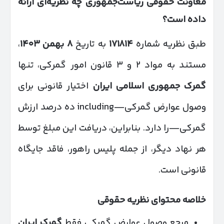
معاونت حقوقی ریاست‌جمهوری چه نظریه‌ای ارائه
داده است؟
طبق نظریه شماره
۱۷۱۸۱۴
به تاریخ
۸
بهمن
۱۴۰۳
،
مستند به مواد ۲ و ۳ قانون امور گمرکی، تنها
گمرک جمهوری اسلامی ایران
اختیار قانونی برای
وصول عوارض گمرکی—including ده درصد ارزش
گمرکی—را دارد. بنابراین، دریافت این مبلغ توسط
هر نهاد دیگر، از جمله پلیس راهور، فاقد جایگاه
قانونی است.
خلاصه محتوای نظریه حقوقی
مرجع وصول عوارض گمرکی فقط
گمرک ایران