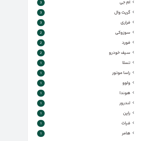
ام جی
3
گریت وال
3
فراری
3
سوزوکی
2
فورد
2
سیف خودرو
2
تسلا
1
راسا موتور
1
ولوو
1
هوندا
1
لندرور
1
راین
1
فیات
1
هامر
1