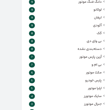
دانگ فنگ موتور
9
لوکانو
9
لیفان
9
آئودی
9
گک
8
بی وای دی
8
دسته‌بندی نشده
8
آرین پارس موتور
7
بی ام و
7
مکث موتور
6
پارس‌ خودرو
5
ایلیا موتور
5
سایک موتورز
4
جنرال موتورز
3