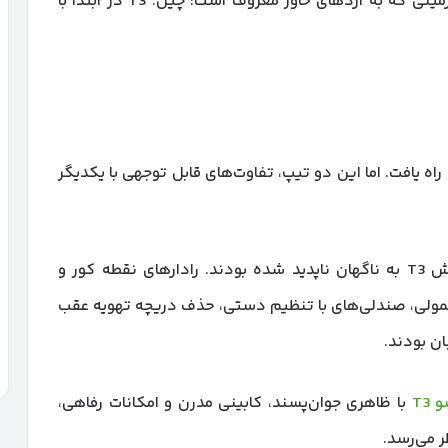
سیف را به سمت سرزمینی دیگر رهسپار کرد، سرزمینی که به اژدهای خاور معروف است: چین. T3 در ابتدا با
ی یا LU” نیز به بازار ایران راه یافت. اما این دو تیپ، تفاوت‌های قابل توجهی با یکدیگر
در تیپ لاکچری، گویی بسیاری از آپشن‌های با ارزش T3 به ناگهان ناپدید شده بودند. رادارهای نقطه کور و
معمولی، صندلی‌های با تنظیم دستی، حذف دریچه تهویه عقب
ان بودند.
 T3
با ظاهری جوان‌پسند، کابینی مدرن و امکانات رفاهی،
ر می‌رسد.