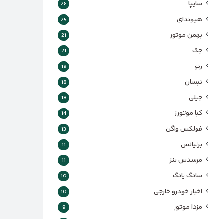
سایپا
28
هیوندای
25
بهمن موتور
21
جک
21
رنو
19
نیسان
18
جیلی
18
کیا موتورز
14
فولکس واگن
13
برلیانس
11
مرسدس بنز
11
سانگ یانگ
10
اخبار خودرو خارجی
10
مزدا موتور
9