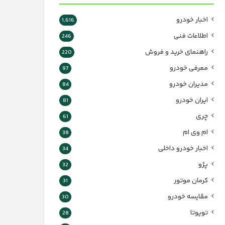
اخبار خودرو
1,616
اطلاعات فنی
246
راهنمای خرید و فروش
220
معرفی خودرو
97
مدیران خودرو
84
ایران خودرو
81
چری
61
ام وی ام
38
اخبار خودرو داخلی
34
پژو
32
کرمان موتور
31
مقایسه خودرو
30
تویوتا
28