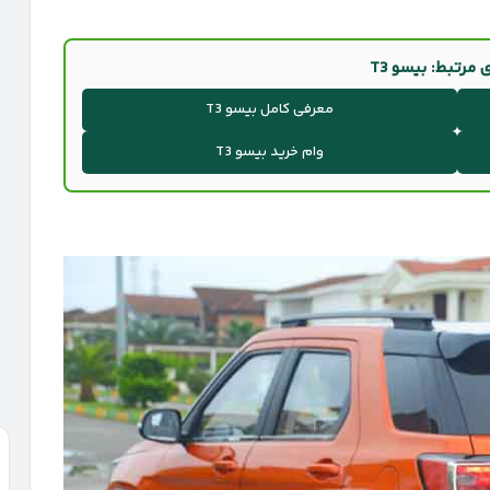
 مرتبط: بیسو T3
معرفی کامل بیسو T3
وام خرید بیسو T3