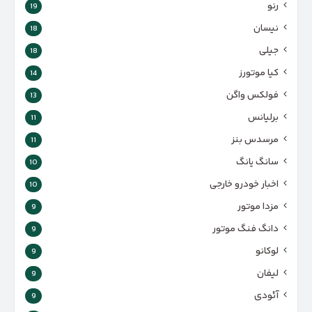
رنو
19
نیسان
18
جیلی
18
کیا موتورز
14
فولکس واگن
13
برلیانس
11
مرسدس بنز
11
سانگ یانگ
10
اخبار خودرو خارجی
10
مزدا موتور
9
دانگ فنگ موتور
9
لوکانو
9
لیفان
9
آئودی
9