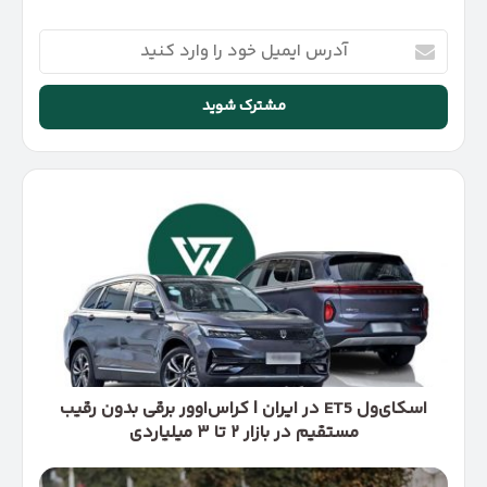
آدرس
ایمیل
خود
را
وارد
کنید
اسکای‌ول
ET5
در
ایران
|
کراس‌اوور
برقی
بدون
رقیب
مستقیم
اسکای‌ول ET5 در ایران | کراس‌اوور برقی بدون رقیب
در
مستقیم در بازار ۲ تا ۳ میلیاردی
بازار
۲
راهنمای