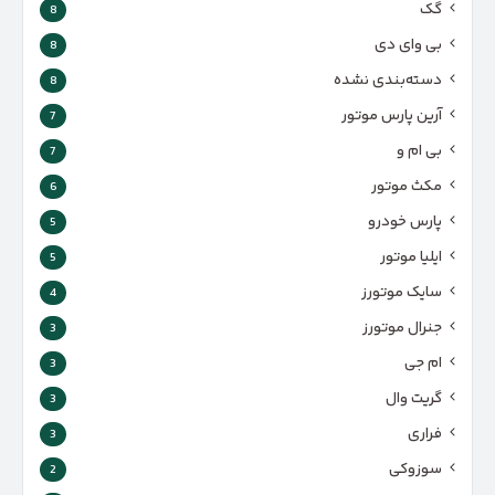
گک
8
بی وای دی
8
دسته‌بندی نشده
8
آرین پارس موتور
7
بی ام و
7
مکث موتور
6
پارس‌ خودرو
5
ایلیا موتور
5
سایک موتورز
4
جنرال موتورز
3
ام جی
3
گریت وال
3
فراری
3
سوزوکی
2