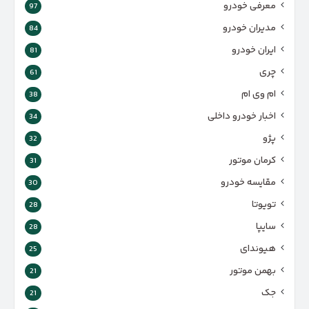
معرفی خودرو
97
مدیران خودرو
84
ایران خودرو
81
چری
61
ام وی ام
38
اخبار خودرو داخلی
34
پژو
32
کرمان موتور
31
مقایسه خودرو
30
تویوتا
28
سایپا
28
هیوندای
25
بهمن موتور
21
جک
21