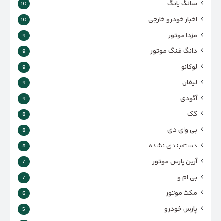
سانگ یانگ
10
اخبار خودرو خارجی
10
مزدا موتور
9
دانگ فنگ موتور
9
لوکانو
9
لیفان
9
آئودی
9
گک
8
بی وای دی
8
دسته‌بندی نشده
8
آرین پارس موتور
7
بی ام و
7
مکث موتور
6
پارس‌ خودرو
5