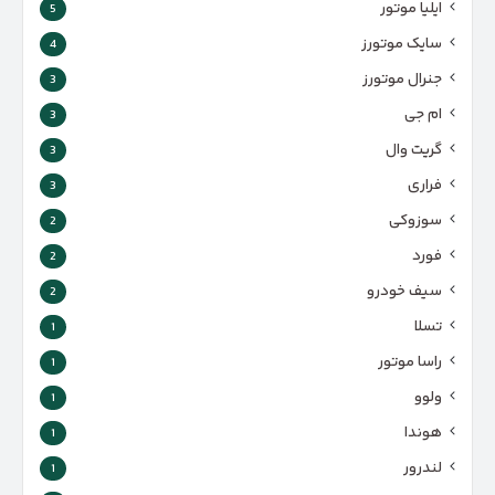
ایلیا موتور
5
سایک موتورز
4
جنرال موتورز
3
ام جی
3
گریت وال
3
فراری
3
سوزوکی
2
فورد
2
سیف خودرو
2
تسلا
1
راسا موتور
1
ولوو
1
هوندا
1
لندرور
1