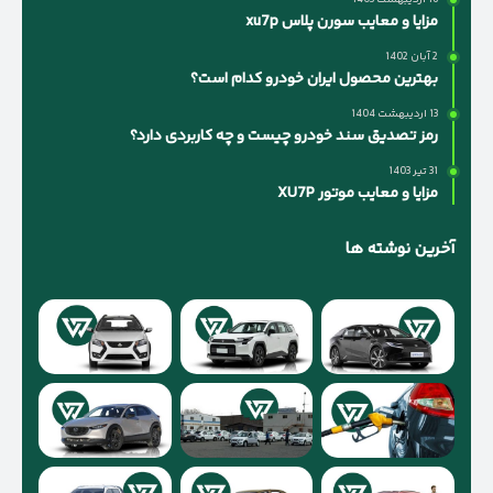
مزایا و معایب سورن پلاس xu7p
2 آبان 1402
بهترین محصول ایران خودرو کدام است؟
13 اردیبهشت 1404
رمز تصدیق سند خودرو چیست و چه کاربردی دارد؟
31 تیر 1403
مزایا و معایب موتور XU7P
آخرین نوشته ها