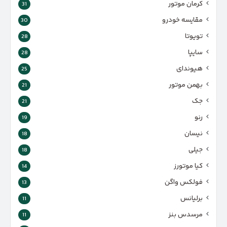
کرمان موتور
31
مقایسه خودرو
30
تویوتا
28
سایپا
28
هیوندای
25
بهمن موتور
21
جک
21
رنو
19
نیسان
18
جیلی
18
کیا موتورز
14
فولکس واگن
13
برلیانس
11
مرسدس بنز
11