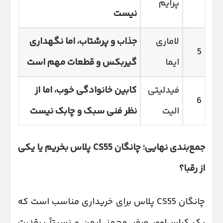
پرایم
نیست
لاماری
جذاب و پرشتاب، اما نگهداری
5
ایما
گیربکس و قطعات مهم است
فیدلیتی
کابین خانوادگی خوب، اما از
6
الیت
نظر فنی سبک و چابک نیست
جمع‌بندی نهایی؛ چانگان
CS55
پلاس بخریم یا یکی
از رقبا؟
چانگان CS55 پلاس برای خریداری مناسب است که
یک کراس‌اوور صفر، مجهز، ایمن و نسبتاً پرقدرت