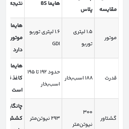
هایما 8
S
نتیجه کوتا
مقایسه
پلاس
هایما حجم
۱.۵ لیتری
۱.۶ لیتری توربو
موتور
موتور بیش
توربو
GDI
دارد
هایما روی
حدود ۱۹۲ تا ۱۹۵
قدرت
۱۸۸ اسب‌بخار
کاغذ قوی‌تر
اسب‌بخار
است
چانگان کم
۳۰۰
گشتاور
۲۹۳ نیوتن‌متر
کشش بهت
نیوتن‌متر