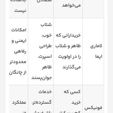
متعادل
جاافتاده
می‌خواهد
نیست
شتاب
امکانات
خریدارانی که
خوب،
ایمنی و
لاماری
ظاهر و شتاب
طراحی
رفاهی
ایما
را در اولویت
اسپرت،
سر
محدودتر
می‌گذارند
ظاهر
دو
از چانگان
جوان‌پسند
کسی که
خدمات
خرید
گسترده‌تر،
عملکرد
فونیکس