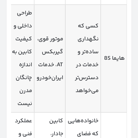
طراحی
کسی که
داخلی و
نگهداری
موتور قوی،
کیفیت
ساده‌تر و
گیربکس
کابین به
هایما 8S
خدمات در
AT، خدمات
اندازه
سر
دسترس‌تر
ایران‌خودرو
چانگان
ات
می‌خواهد
مدرن
نیست
خانواده‌هایی
کابین
عملکرد
که فضای
جادار،
فنی و