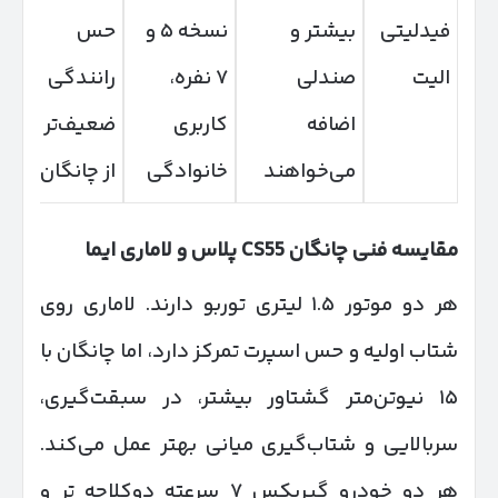
فیدلیتی
بیشتر و
نسخه ۵ و
حس
تو
الیت
صندلی
۷ نفره،
رانندگی
گی
اضافه
کاربری
ضعیف‌تر
دو
می‌خواهند
خانوادگی
از چانگان
مقایسه فنی چانگان
CS55
پلاس و لاماری ایما
هر دو موتور ۱.۵ لیتری توربو دارند. لاماری روی
شتاب اولیه و حس اسپرت تمرکز دارد، اما چانگان با
۱۵ نیوتن‌متر گشتاور بیشتر، در سبقت‌گیری،
سربالایی و شتاب‌گیری میانی بهتر عمل می‌کند.
هر دو خودرو گیربکس ۷ سرعته دوکلاچه تر و