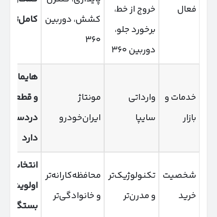
فعال
خروج از خط،
کشش، دوربین
کامل‌تری د
برخورد جلو،
۳۶۰
دوربین ۳۶۰
هایما خدم
خدمات و
وارداتی
مونتاژ
و قطعات
بازار
سایپا
ایران‌خودرو
دردسترس‌
دارد
انتخاب به
شخصیت
تکنولوژیک‌تر
محافظه‌کارانه‌تر
اولویت خری
خرید
و مدرن‌تر
و خانوادگی‌تر
بستگی دار