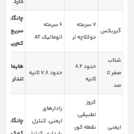
دارد
چانگان
۷ سرعته
۶ سرعته
گیربکس
سریع‌تر؛ ها
دوکلاچه تر
اتوماتیک AT
کم‌ریسک‌ت
شتاب
حدود ۸.۲
هایما کمی
صفر تا
حدود ۷.۸ ثانیه
ثانیه
تندتر است
صد
کروز
رادارهای
تطبیقی،
ایمنی، کنترل
چانگان
ایمنی
نقطه کور،
پایداری، کنترل
کمک‌راننده