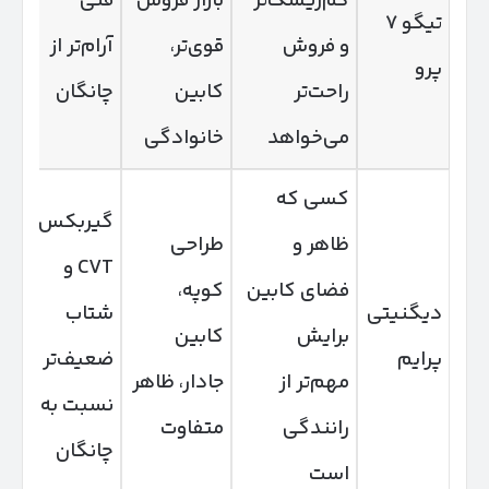
کم‌ریسک‌تر
بازار فروش
فنی
تو
تیگو ۷
و فروش
قوی‌تر،
آرام‌تر از
گی
پرو
راحت‌تر
کابین
چانگان
VT
می‌خواهد
خانوادگی
کسی که
گیربکس
ظاهر و
طراحی
CVT و
فضای کابین
کوپه،
دیگنیتی
شتاب
تو
برایش
کابین
پرایم
ضعیف‌تر
گی
مهم‌تر از
جادار، ظاهر
نسبت به
VT
رانندگی
متفاوت
چانگان
است