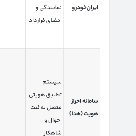
ایران‌خودرو
نمایندگی و
امضای قرارداد
سیستم
تطبیق هویتی
سامانه احراز
متصل به ثبت
هویت (هدا)
احوال و
شاهکار