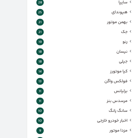
سایپا
28
هیوندای
25
بهمن موتور
21
جک
21
رنو
19
نیسان
18
جیلی
18
کیا موتورز
14
فولکس واگن
13
برلیانس
11
مرسدس بنز
11
سانگ یانگ
10
اخبار خودرو خارجی
10
مزدا موتور
9