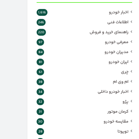
اخبار خودرو
1,616
اطلاعات فنی
246
راهنمای خرید و فروش
220
معرفی خودرو
97
مدیران خودرو
84
ایران خودرو
81
چری
61
ام وی ام
38
اخبار خودرو داخلی
34
پژو
32
کرمان موتور
31
مقایسه خودرو
30
تویوتا
28