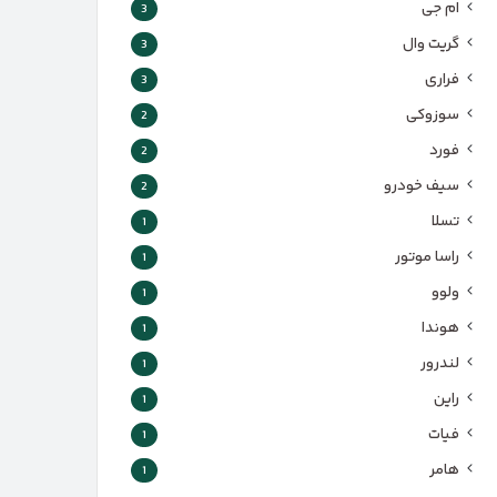
ام جی
3
گریت وال
3
فراری
3
سوزوکی
2
فورد
2
سیف خودرو
2
تسلا
1
راسا موتور
1
ولوو
1
هوندا
1
لندرور
1
راین
1
فیات
1
هامر
1