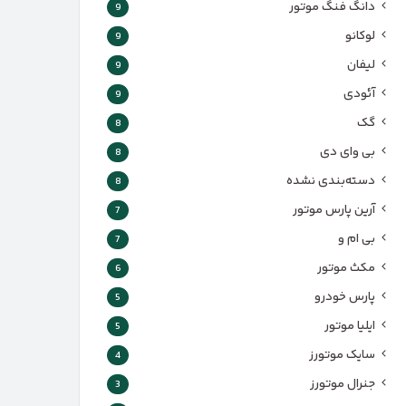
دانگ فنگ موتور
9
لوکانو
9
لیفان
9
آئودی
9
گک
8
بی وای دی
8
دسته‌بندی نشده
8
آرین پارس موتور
7
بی ام و
7
مکث موتور
6
پارس‌ خودرو
5
ایلیا موتور
5
سایک موتورز
4
جنرال موتورز
3