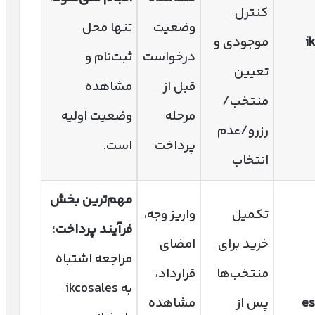
کنترل
وضعیت
تنها محل
i
موجودی و
درخواست
ثبت‌نام و
تعیین
قبل از
مشاهده
منتخب/
مرحله
وضعیت اولیه
رزرو/عدم
پرداخت
است.
انتخاب
مهم‌ترین بخش
تکمیل
واریز وجه،
فرآیند پرداخت
؛
خرید برای
امضای
مراجعه اشتباه
منتخب‌ها
قرارداد،
به ikcosales
es
پس از
مشاهده