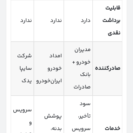
قابلیت
برداشت
دارد
ندارد
ندارد
نقدی
مدیران
امداد
شرکت
خودرو +
صادرکننده
خودرو
سایپا
بانک
ایران‌خودرو
یدک
صادرات
سود
سرویس
تأخیر،
پوشش
و
خدمات
سرویس
بدنه،