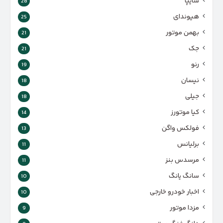
سایپا
28
هیوندای
25
بهمن موتور
21
جک
21
رنو
19
نیسان
18
جیلی
18
کیا موتورز
14
فولکس واگن
13
برلیانس
11
مرسدس بنز
11
سانگ یانگ
10
اخبار خودرو خارجی
10
مزدا موتور
9