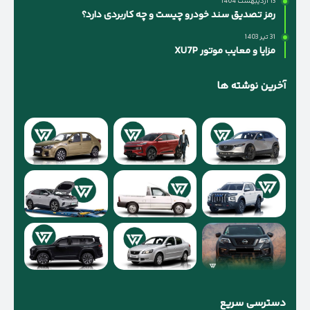
13 اردیبهشت 1404
رمز تصدیق سند خودرو چیست و چه کاربردی دارد؟
31 تیر 1403
مزایا و معایب موتور XU7P
آخرین نوشته ها
دسترسی سریع