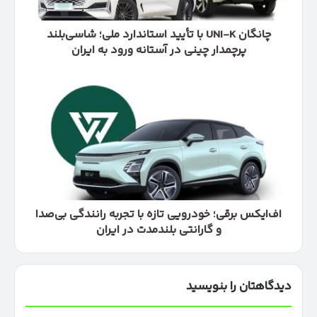
شاسی‌بلند
پرچمدار
چینی
چانگان UNI-K با تأیید استاندارد ملی؛ شاسی‌بلند
در
پرچمدار چینی در آستانه ورود به ایران
آستانه
ورود
اف‌ایکس
به
برقی؛
ایران
خودرویی
تازه
با
تجربه
رانندگی
بی‌صدا
و
گارانتی
اف‌ایکس برقی؛ خودرویی تازه با تجربه رانندگی بی‌صدا
بلندمدت
و گارانتی بلندمدت در ایران
در
ایران
دیدگاهتان را بنویسید