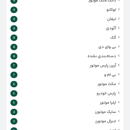
دانگ فنگ موتور
9
لوکانو
9
لیفان
9
آئودی
9
گک
8
بی وای دی
8
دسته‌بندی نشده
8
آرین پارس موتور
7
بی ام و
7
مکث موتور
6
پارس‌ خودرو
5
ایلیا موتور
5
سایک موتورز
4
جنرال موتورز
3