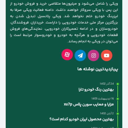
ویکی را شامل می‌شود و میلیون‌ها متقاضی خرید و فروش خودرو از
این پس با ویکی سروکار خواهند داشت. دامنه فعالیت ویکی صرفا به
لیزینگ خودرو ختم نخواهد شد. ویکی پتانسیل تبدیل شدن به
بزرگترین مرکز ملی خدمات خودرویی را داراست. خریداران، فروشندگان،
خودروسازان و در ادامه تعمیرکاران خودرویی، نمایندگی‌های فروش
قطعات خودرویی و هرآنچه به خودرو و خودروسوار مرتبط است را
می‌توان در ویکی به انجام رساند.
آپارات
یوتیوب
اینستاگرام
تلگرام
پربازدیدترین نوشته ها
24 آذر 1402
بهترین رنگ خودرو تارا
16 اردیبهشت 1403
مزایا و معایب سورن پلاس xu7p
2 آبان 1402
بهترین محصول ایران خودرو کدام است؟