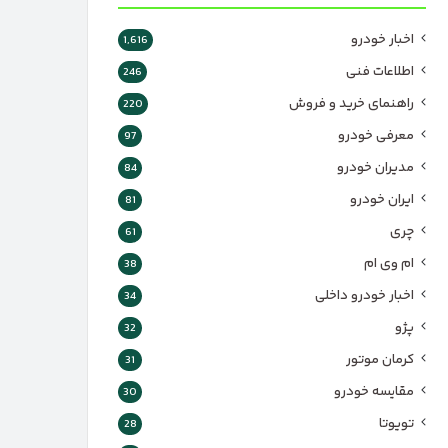
اخبار خودرو
1,616
اطلاعات فنی
246
راهنمای خرید و فروش
220
معرفی خودرو
97
مدیران خودرو
84
ایران خودرو
81
چری
61
ام وی ام
38
اخبار خودرو داخلی
34
پژو
32
کرمان موتور
31
مقایسه خودرو
30
تویوتا
28