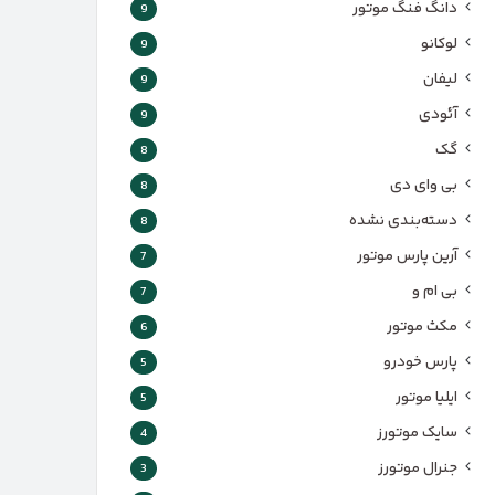
دانگ فنگ موتور
9
لوکانو
9
لیفان
9
آئودی
9
گک
8
بی وای دی
8
دسته‌بندی نشده
8
آرین پارس موتور
7
بی ام و
7
مکث موتور
6
پارس‌ خودرو
5
ایلیا موتور
5
سایک موتورز
4
جنرال موتورز
3