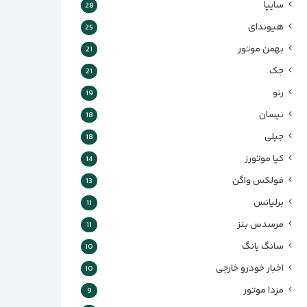
سایپا
28
هیوندای
25
بهمن موتور
21
جک
21
رنو
19
نیسان
18
جیلی
18
کیا موتورز
14
فولکس واگن
13
برلیانس
11
مرسدس بنز
11
سانگ یانگ
10
اخبار خودرو خارجی
10
مزدا موتور
9