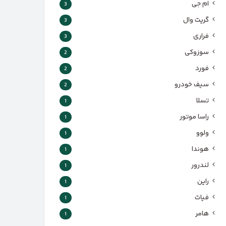
ام جی
3
گریت وال
3
فراری
3
سوزوکی
2
فورد
2
سیف خودرو
2
تسلا
1
راسا موتور
1
ولوو
1
هوندا
1
لندرور
1
راین
1
فیات
1
هامر
1