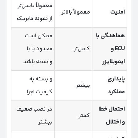
معمولاً پایین‌تر
امنیت
معمولاً بالاتر
از نمونه فابریک
هماهنگی با
ممکن است
ECU
و
کامل‌تر
محدود یا با
ایموبلایزر
واسطه باشد
پایداری
وابسته به
بیشتر
عملکرد
کیفیت اجرا
احتمال خطا
در نصب ضعیف
کمتر
و اختلال
بیشتر