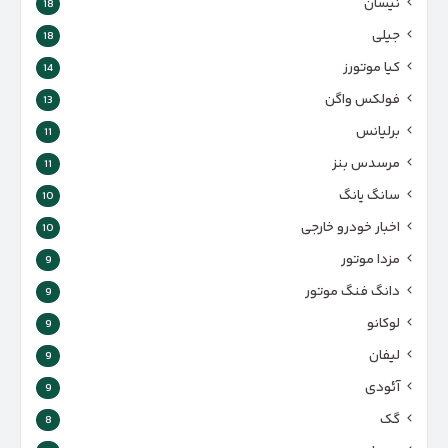
نیسان
18
جیلی
18
کیا موتورز
14
فولکس واگن
13
برلیانس
11
مرسدس بنز
11
سانگ یانگ
10
اخبار خودرو خارجی
10
مزدا موتور
9
دانگ فنگ موتور
9
لوکانو
9
لیفان
9
آئودی
9
گک
8