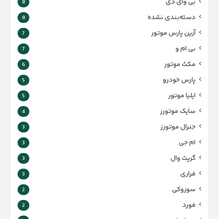
بی وای دی
8
دسته‌بندی نشده
8
آرین پارس موتور
7
بی ام و
7
مکث موتور
6
پارس‌ خودرو
5
ایلیا موتور
5
سایک موتورز
4
جنرال موتورز
3
ام جی
3
گریت وال
3
فراری
3
سوزوکی
2
فورد
2