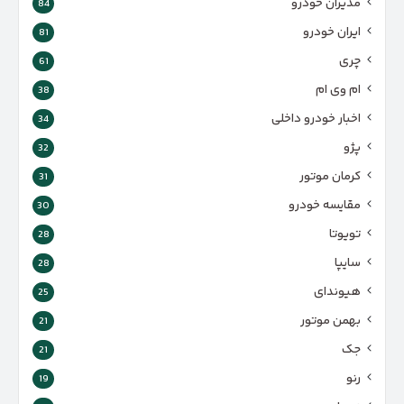
مدیران خودرو
84
ایران خودرو
81
چری
61
ام وی ام
38
اخبار خودرو داخلی
34
پژو
32
کرمان موتور
31
مقایسه خودرو
30
تویوتا
28
سایپا
28
هیوندای
25
بهمن موتور
21
جک
21
رنو
19