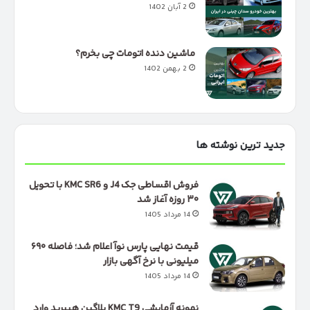
2 آبان 1402
ماشین دنده اتومات چی بخرم؟
2 بهمن 1402
جدید ترین نوشته ها
فروش اقساطی جک J4 و KMC SR6 با تحویل
۳۰ روزه آغاز شد
14 مرداد 1405
قیمت نهایی پارس نوآ اعلام شد؛ فاصله ۶۹۰
میلیونی با نرخ آگهی بازار
14 مرداد 1405
نمونه آزمایشی KMC T9 پلاگین هیبرید وارد