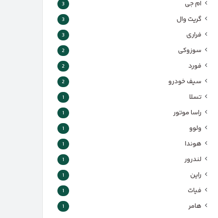
ام جی
3
گریت وال
3
فراری
3
سوزوکی
2
فورد
2
سیف خودرو
2
تسلا
1
راسا موتور
1
ولوو
1
هوندا
1
لندرور
1
راین
1
فیات
1
هامر
1