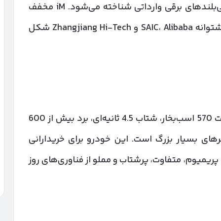
شده و به‌عنوان یکی از پیشرفته‌ترین شاسی‌بلندهای برقی وارداتی شناخته می‌شود. iM مخفف
Intelligence in Motion است و این برند با پشتوانه SAIC، Alibaba و Zhangjiang Hi-Tech شکل
مهم‌ترین ویژگی iM LS7 ترکیب کم‌نظیر قدرت 570 اسب‌بخار، شتاب 4.5 ثانیه‌ای، برد بیش از 600
های بسیار بزرگ است. این خودرو برای خریدارانی
ریمیوم، متفاوت، پرشتاب و مملو از فناوری‌های روز