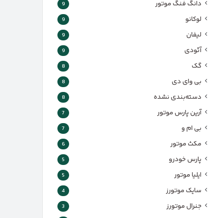
دانگ فنگ موتور
9
لوکانو
9
لیفان
9
آئودی
9
گک
8
بی وای دی
8
دسته‌بندی نشده
8
آرین پارس موتور
7
بی ام و
7
مکث موتور
6
پارس‌ خودرو
5
ایلیا موتور
5
سایک موتورز
4
جنرال موتورز
3