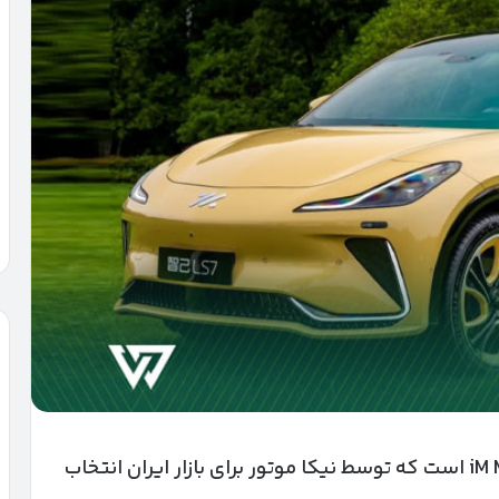
آی‌ام LS7 کراس‌اوور برقی لوکس برند iM Motors است که توسط نیکا موتور برای بازار ایران انتخاب