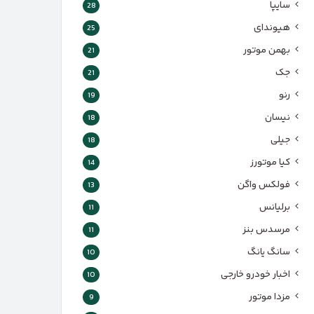
سایپا
28
هیوندای
25
بهمن موتور
21
جک
21
رنو
19
نیسان
18
جیلی
18
کیا موتورز
14
فولکس واگن
13
برلیانس
11
مرسدس بنز
11
سانگ یانگ
10
اخبار خودرو خارجی
10
مزدا موتور
9