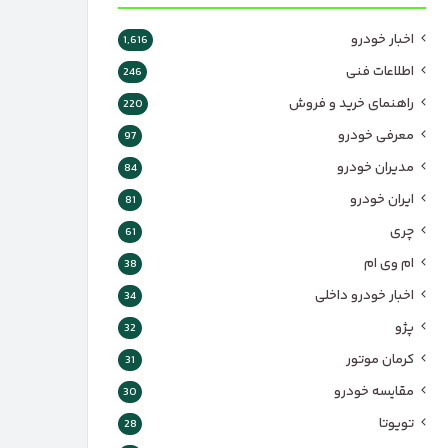
اخبار خودرو
1,616
اطلاعات فنی
246
راهنمای خرید و فروش
220
معرفی خودرو
97
مدیران خودرو
84
ایران خودرو
81
چری
61
ام وی ام
38
اخبار خودرو داخلی
34
پژو
32
کرمان موتور
31
مقایسه خودرو
30
تویوتا
28