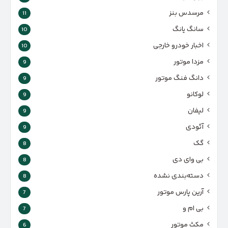
مرسدس بنز
11
سانگ یانگ
10
اخبار خودرو خارجی
10
مزدا موتور
9
دانگ فنگ موتور
9
لوکانو
9
لیفان
9
آئودی
9
گک
8
بی وای دی
8
دسته‌بندی نشده
8
آرین پارس موتور
7
بی ام و
7
مکث موتور
6