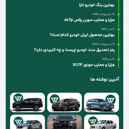
بهترین رنگ خودرو تارا
16 اردیبهشت 1403
مزایا و معایب سورن پلاس xu7p
2 آبان 1402
بهترین محصول ایران خودرو کدام است؟
13 اردیبهشت 1404
رمز تصدیق سند خودرو چیست و چه کاربردی دارد؟
31 تیر 1403
مزایا و معایب موتور XU7P
آخرین نوشته ها