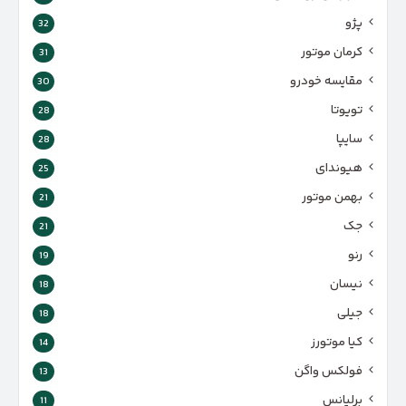
پژو
32
کرمان موتور
31
مقایسه خودرو
30
تویوتا
28
سایپا
28
هیوندای
25
بهمن موتور
21
جک
21
رنو
19
نیسان
18
جیلی
18
کیا موتورز
14
فولکس واگن
13
برلیانس
11