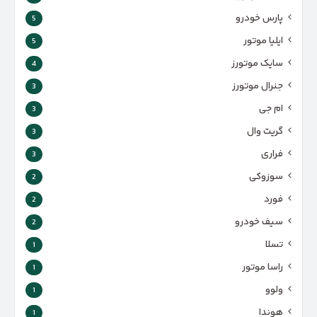
پارس‌ خودرو
5
ایلیا موتور
5
سایک موتورز
4
جنرال موتورز
3
ام جی
3
گریت وال
3
فراری
3
سوزوکی
2
فورد
2
سیف خودرو
2
تسلا
1
راسا موتور
1
ولوو
1
هوندا
1