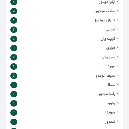
ایلیا موتور
5
سایک موتورز
4
جنرال موتورز
3
ام جی
3
گریت وال
3
فراری
3
سوزوکی
2
فورد
2
سیف خودرو
2
تسلا
1
راسا موتور
1
ولوو
1
هوندا
1
لندرور
1