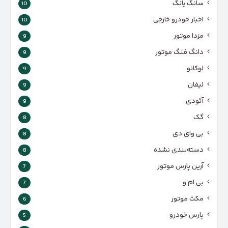
سانگ یانگ
10
اخبار خودرو خارجی
10
مزدا موتور
9
دانگ فنگ موتور
9
لوکانو
9
لیفان
9
آئودی
9
گک
8
بی وای دی
8
دسته‌بندی نشده
8
آرین پارس موتور
7
بی ام و
7
مکث موتور
6
پارس‌ خودرو
5