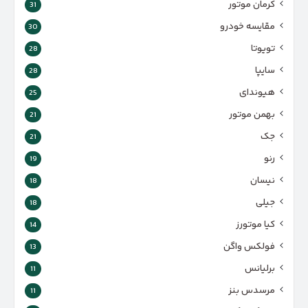
کرمان موتور
31
مقایسه خودرو
30
تویوتا
28
سایپا
28
هیوندای
25
بهمن موتور
21
جک
21
رنو
19
نیسان
18
جیلی
18
کیا موتورز
14
فولکس واگن
13
برلیانس
11
مرسدس بنز
11