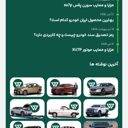
مزایا و معایب سورن پلاس xu7p
2 آبان 1402
بهترین محصول ایران خودرو کدام است؟
13 اردیبهشت 1404
رمز تصدیق سند خودرو چیست و چه کاربردی دارد؟
31 تیر 1403
مزایا و معایب موتور XU7P
آخرین نوشته ها