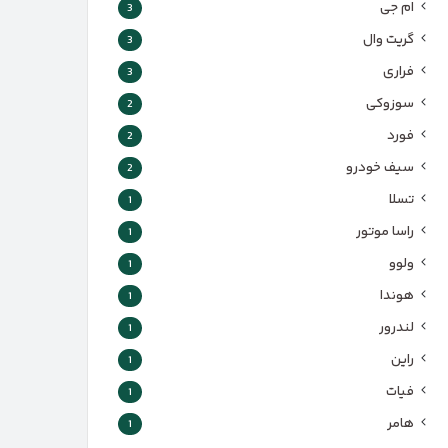
ام جی
3
گریت وال
3
فراری
3
سوزوکی
2
فورد
2
سیف خودرو
2
تسلا
1
راسا موتور
1
ولوو
1
هوندا
1
لندرور
1
راین
1
فیات
1
هامر
1