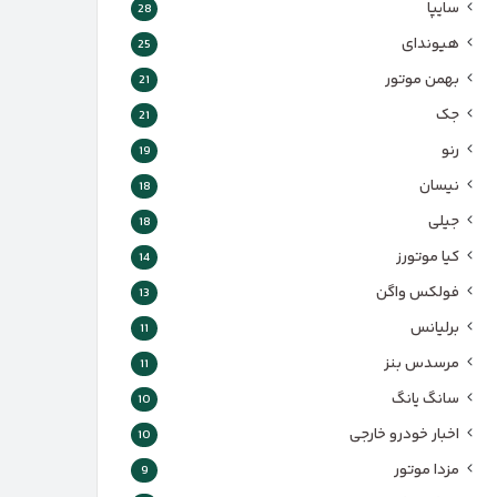
سایپا
28
هیوندای
25
بهمن موتور
21
جک
21
رنو
19
نیسان
18
جیلی
18
کیا موتورز
14
فولکس واگن
13
برلیانس
11
مرسدس بنز
11
سانگ یانگ
10
اخبار خودرو خارجی
10
مزدا موتور
9