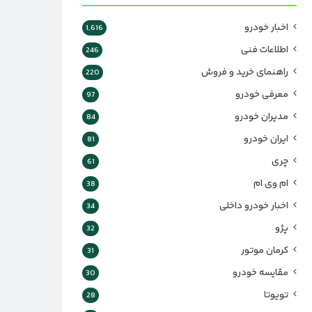
اخبار خودرو
1,616
اطلاعات فنی
246
راهنمای خرید و فروش
220
معرفی خودرو
97
مدیران خودرو
84
ایران خودرو
81
چری
61
ام وی ام
38
اخبار خودرو داخلی
34
پژو
32
کرمان موتور
31
مقایسه خودرو
30
تویوتا
28