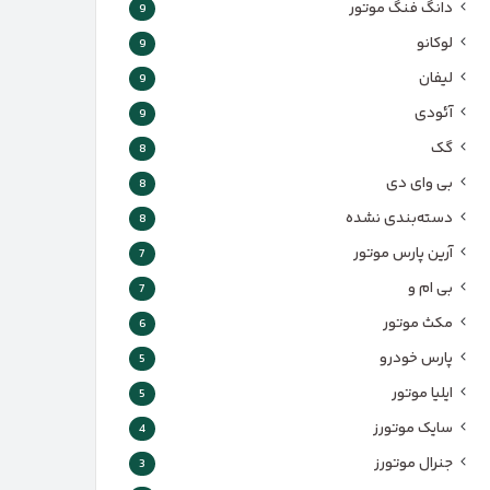
دانگ فنگ موتور
9
لوکانو
9
لیفان
9
آئودی
9
گک
8
بی وای دی
8
دسته‌بندی نشده
8
آرین پارس موتور
7
بی ام و
7
مکث موتور
6
پارس‌ خودرو
5
ایلیا موتور
5
سایک موتورز
4
جنرال موتورز
3