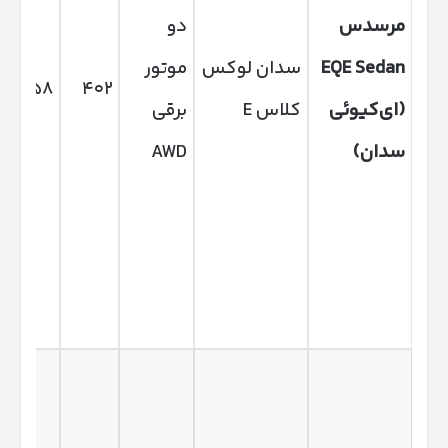
مرسدس
دو
EQE Sedan
سدان لوکس
موتور
۸۵۸
۴۰۲
(
ای‌کیوئی
کلاس E
برقی
سدان
)
AWD