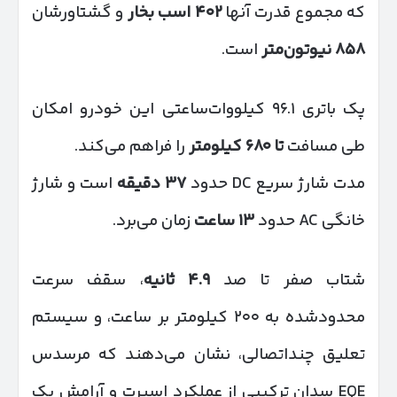
که مجموع قدرت آنها
۴۰۲
اسب بخار
و گشتاورشان
۸۵۸
نیوتون‌متر
است.
پک باتری ۹۶.۱ کیلووات‌ساعتی این خودرو امکان
طی مسافت
تا
۶۸۰
کیلومتر
را فراهم می‌کند.
مدت شارژ سریع DC حدود
۳۷
دقیقه
است و شارژ
خانگی AC حدود
۱۳
ساعت
زمان می‌برد.
شتاب صفر تا صد
۴.۹
ثانیه
، سقف سرعت
محدودشده به ۲۰۰ کیلومتر بر ساعت، و سیستم
تعلیق چنداتصالی، نشان می‌دهند که مرسدس
EQE سدان ترکیبی از عملکرد اسپرت و آرامش یک