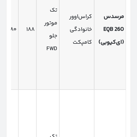
تک
مرسدس
کراس‌اوور
موتور
EQB 260
خانوادگی
۱۸۸
۳۸۰
جلو
(
ای‌کیوبی
)
کامپکت
FWD
تک