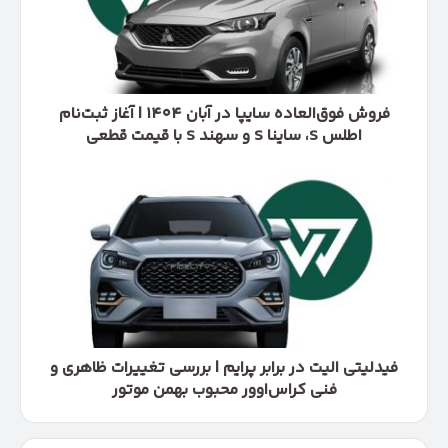
آبان
۱۴۰۴
|
آغاز
ثبت‌نام
اطلس
فروش فوق‌العاده سایپا در آبان ۱۴۰۴ | آغاز ثبت‌نام
S،
اطلس S، ساینا S و سهند S با قیمت قطعی
ساینا
S
فیدلیتی
و
الیت
سهند
در
S
برابر
با
پرایم
قیمت
|
قطعی
بررسی
تغییرات
ظاهری
و
فیدلیتی الیت در برابر پرایم | بررسی تغییرات ظاهری و
فنی
فنی کراس‌اوور محبوب بهمن موتور
کراس‌اوور
محبوب