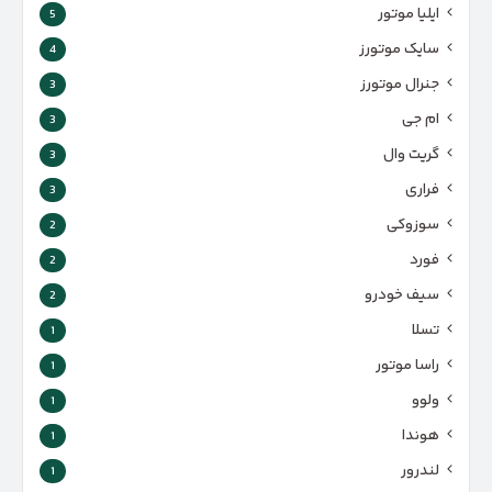
ایلیا موتور
5
سایک موتورز
4
جنرال موتورز
3
ام جی
3
گریت وال
3
فراری
3
سوزوکی
2
فورد
2
سیف خودرو
2
تسلا
1
راسا موتور
1
ولوو
1
هوندا
1
لندرور
1