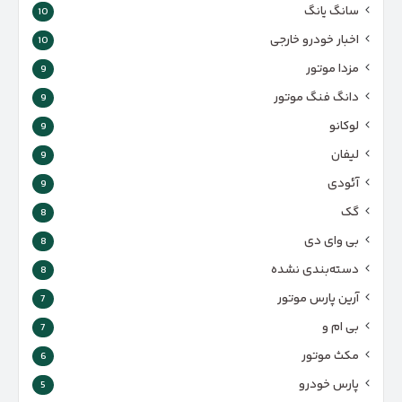
سانگ یانگ
10
اخبار خودرو خارجی
10
مزدا موتور
9
دانگ فنگ موتور
9
لوکانو
9
لیفان
9
آئودی
9
گک
8
بی وای دی
8
دسته‌بندی نشده
8
آرین پارس موتور
7
بی ام و
7
مکث موتور
6
پارس‌ خودرو
5