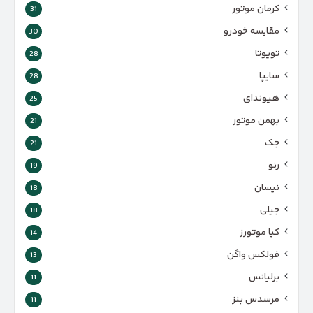
کرمان موتور
31
مقایسه خودرو
30
تویوتا
28
سایپا
28
هیوندای
25
بهمن موتور
21
جک
21
رنو
19
نیسان
18
جیلی
18
کیا موتورز
14
فولکس واگن
13
برلیانس
11
مرسدس بنز
11