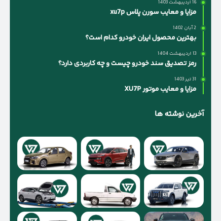
16 اردیبهشت 1403
مزایا و معایب سورن پلاس xu7p
2 آبان 1402
بهترین محصول ایران خودرو کدام است؟
13 اردیبهشت 1404
رمز تصدیق سند خودرو چیست و چه کاربردی دارد؟
31 تیر 1403
مزایا و معایب موتور XU7P
آخرین نوشته ها