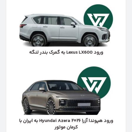
Lexus
LX600
به
گمرک
بندر
لنگه
ورود Lexus LX600 به گمرک بندر لنگه
ورود
هیوندا
آزرا
Hyundai
Azera
۲۰۲۶
به
ایران
با
کرمان
ورود هیوندا آزرا Hyundai Azera ۲۰۲۶ به ایران با
موتور
کرمان موتور