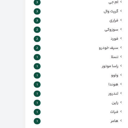
ام جی
3
گریت وال
3
فراری
3
سوزوکی
2
فورد
2
سیف خودرو
2
تسلا
1
راسا موتور
1
ولوو
1
هوندا
1
لندرور
1
راین
1
فیات
1
هامر
1