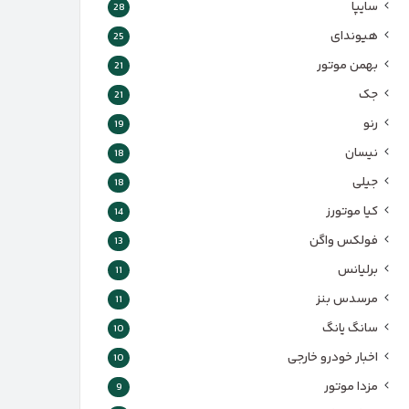
سایپا
28
هیوندای
25
بهمن موتور
21
جک
21
رنو
19
نیسان
18
جیلی
18
کیا موتورز
14
فولکس واگن
13
برلیانس
11
مرسدس بنز
11
سانگ یانگ
10
اخبار خودرو خارجی
10
مزدا موتور
9