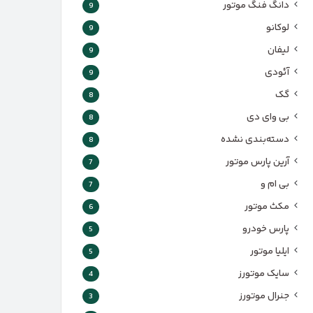
دانگ فنگ موتور
9
لوکانو
9
لیفان
9
آئودی
9
گک
8
بی وای دی
8
دسته‌بندی نشده
8
آرین پارس موتور
7
بی ام و
7
مکث موتور
6
پارس‌ خودرو
5
ایلیا موتور
5
سایک موتورز
4
جنرال موتورز
3