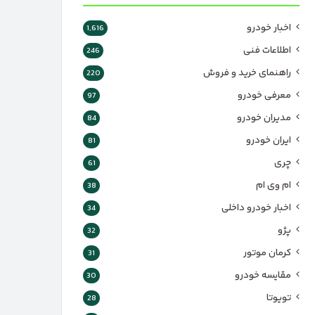
اخبار خودرو
1,616
اطلاعات فنی
246
راهنمای خرید و فروش
220
معرفی خودرو
97
مدیران خودرو
84
ایران خودرو
81
چری
61
ام وی ام
38
اخبار خودرو داخلی
34
پژو
32
کرمان موتور
31
مقایسه خودرو
30
تویوتا
28