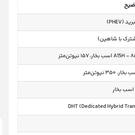
وضیح
 (PHEV)
DHT (Dedicated Hybrid Tra