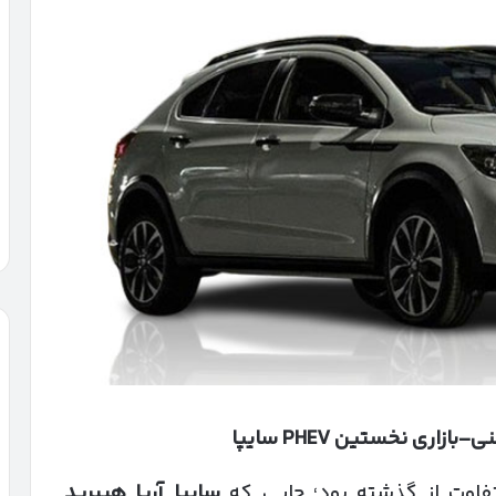
نی–بازاری نخستین
PHEV
سایپا
تفاوت از گذشته بود؛ جایی که
سایپا آریا هیبرید