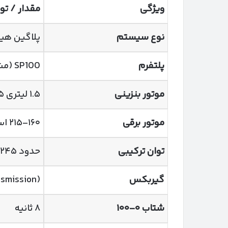
ویژگی
مقدار / ت
نوع سیستم
پلاگین هیبرید
پلتفرم
SP100 (مشترک با شاهین)
موتور بنزینی
۱.۵ لیتری A15H – ۸۵ اسب بخار، ۱۵۷ نیوتن‌متر
موتور برقی
۱۶۰–۲۱۵ اسب بخار، ۳۵۰ نیوتن‌متر
توان ترکیبی
حدود ۲۴۵ اسب بخار
گیربکس
nsmission)
شتاب
۰–۱۰۰
۸ ثانیه