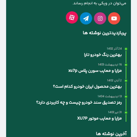
می‌توان در ویکی به انجام رساند.
آپارات
یوتیوب
اینستاگرام
تلگرام
پربازدیدترین نوشته ها
24 آذر 1402
بهترین رنگ خودرو تارا
16 اردیبهشت 1403
مزایا و معایب سورن پلاس xu7p
2 آبان 1402
بهترین محصول ایران خودرو کدام است؟
13 اردیبهشت 1404
رمز تصدیق سند خودرو چیست و چه کاربردی دارد؟
31 تیر 1403
مزایا و معایب موتور XU7P
آخرین نوشته ها