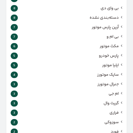
بی وای دی
8
دسته‌بندی نشده
8
آرین پارس موتور
7
بی ام و
7
مکث موتور
6
پارس‌ خودرو
5
ایلیا موتور
5
سایک موتورز
4
جنرال موتورز
3
ام جی
3
گریت وال
3
فراری
3
سوزوکی
2
فورد
2