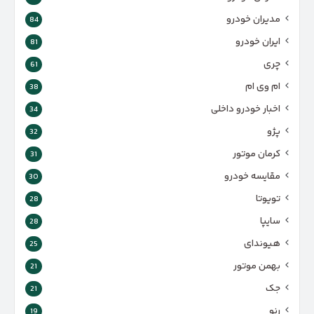
مدیران خودرو
84
ایران خودرو
81
چری
61
ام وی ام
38
اخبار خودرو داخلی
34
پژو
32
کرمان موتور
31
مقایسه خودرو
30
تویوتا
28
سایپا
28
هیوندای
25
بهمن موتور
21
جک
21
رنو
19