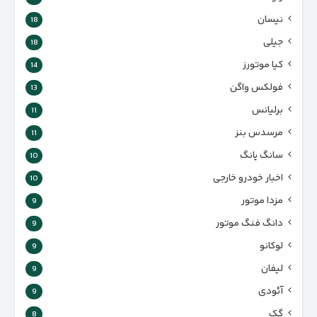
نیسان
18
جیلی
18
کیا موتورز
14
فولکس واگن
13
برلیانس
11
مرسدس بنز
11
سانگ یانگ
10
اخبار خودرو خارجی
10
مزدا موتور
9
دانگ فنگ موتور
9
لوکانو
9
لیفان
9
آئودی
9
گک
8