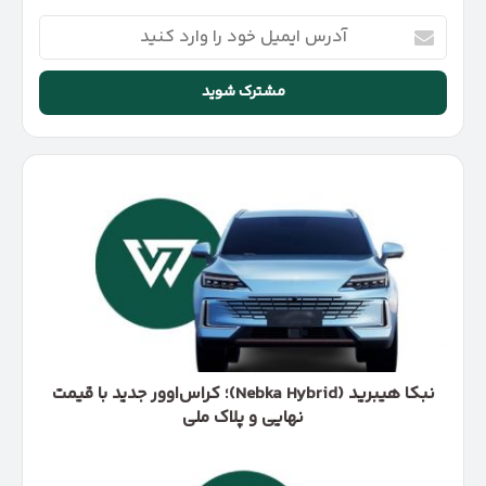
آدرس
ایمیل
خود
را
وارد
کنید
نبکا
هیبرید
(Nebka
Hybrid)؛
کراس‌اوور
جدید
با
قیمت
نهایی
و
نبکا هیبرید (Nebka Hybrid)؛ کراس‌اوور جدید با قیمت
پلاک
نهایی و پلاک ملی
ملی
رونمایی
لاماری