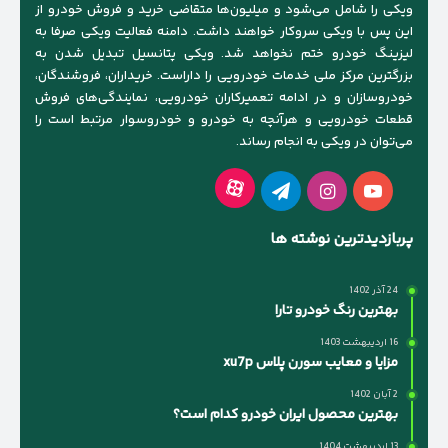
ویکی را شامل می‌شود و میلیون‌ها متقاضی خرید و فروش خودرو از
این پس با ویکی سروکار خواهند داشت. دامنه فعالیت ویکی صرفا به
لیزینگ خودرو ختم نخواهد شد. ویکی پتانسیل تبدیل شدن به
بزرگترین مرکز ملی خدمات خودرویی را داراست. خریداران، فروشندگان،
خودروسازان و در ادامه تعمیرکاران خودرویی، نمایندگی‌های فروش
قطعات خودرویی و هرآنچه به خودرو و خودروسوار مرتبط است را
می‌توان در ویکی به انجام رساند.
آپارات
یوتیوب
اینستاگرام
تلگرام
پربازدیدترین نوشته ها
24 آذر 1402
بهترین رنگ خودرو تارا
16 اردیبهشت 1403
مزایا و معایب سورن پلاس xu7p
2 آبان 1402
بهترین محصول ایران خودرو کدام است؟
13 اردیبهشت 1404