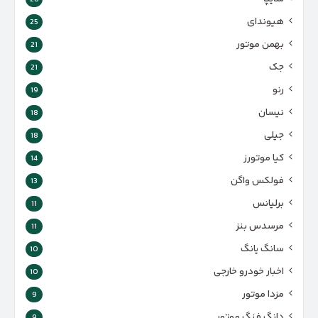
هیوندای
25
بهمن موتور
21
جک
21
رنو
19
نیسان
18
جیلی
18
کیا موتورز
14
فولکس واگن
13
برلیانس
11
مرسدس بنز
11
سانگ یانگ
10
اخبار خودرو خارجی
10
مزدا موتور
9
دانگ فنگ موتور
9