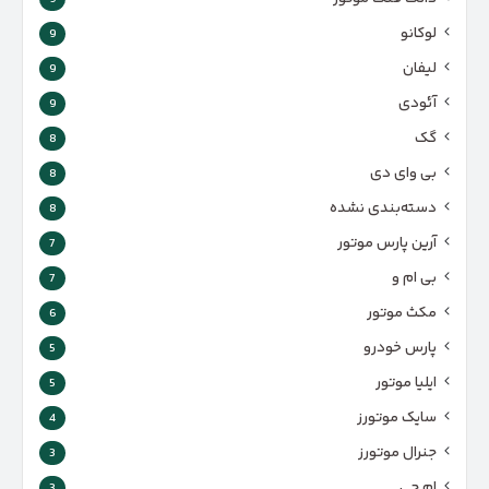
لوکانو
9
لیفان
9
آئودی
9
گک
8
بی وای دی
8
دسته‌بندی نشده
8
آرین پارس موتور
7
بی ام و
7
مکث موتور
6
پارس‌ خودرو
5
ایلیا موتور
5
سایک موتورز
4
جنرال موتورز
3
ام جی
3