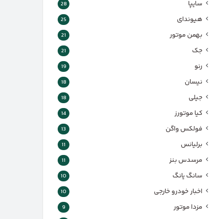
سایپا
28
هیوندای
25
بهمن موتور
21
جک
21
رنو
19
نیسان
18
جیلی
18
کیا موتورز
14
فولکس واگن
13
برلیانس
11
مرسدس بنز
11
سانگ یانگ
10
اخبار خودرو خارجی
10
مزدا موتور
9