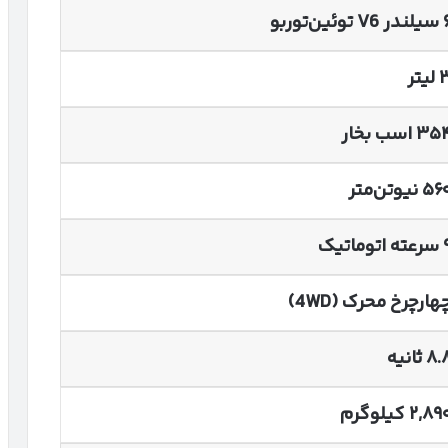
سیلندر
V6
توئین‌توربو
لیتر
۳۵
اسب بخار
۵۶
نیوتن‌متر
سرعته اتوماتیک
هارچرخ محرک
(4WD)
۸.
ثانیه
۲,۸۹
کیلوگرم