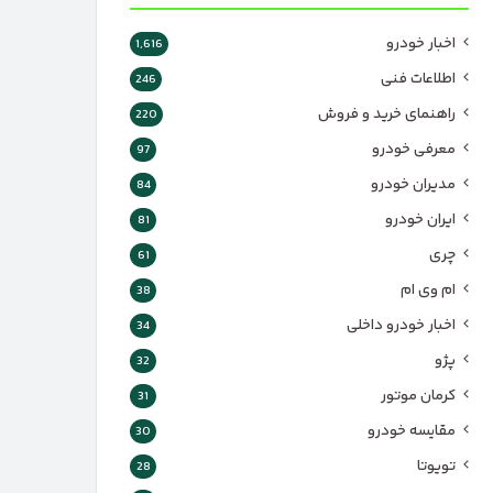
اخبار خودرو
1,616
اطلاعات فنی
246
راهنمای خرید و فروش
220
معرفی خودرو
97
مدیران خودرو
84
ایران خودرو
81
چری
61
ام وی ام
38
اخبار خودرو داخلی
34
پژو
32
کرمان موتور
31
مقایسه خودرو
30
تویوتا
28