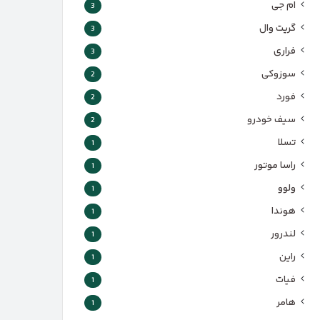
ام جی
3
گریت وال
3
فراری
3
سوزوکی
2
فورد
2
سیف خودرو
2
تسلا
1
راسا موتور
1
ولوو
1
هوندا
1
لندرور
1
راین
1
فیات
1
هامر
1