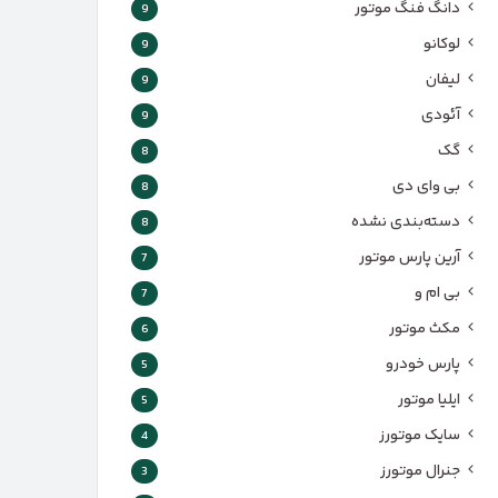
دانگ فنگ موتور
9
لوکانو
9
لیفان
9
آئودی
9
گک
8
بی وای دی
8
دسته‌بندی نشده
8
آرین پارس موتور
7
بی ام و
7
مکث موتور
6
پارس‌ خودرو
5
ایلیا موتور
5
سایک موتورز
4
جنرال موتورز
3