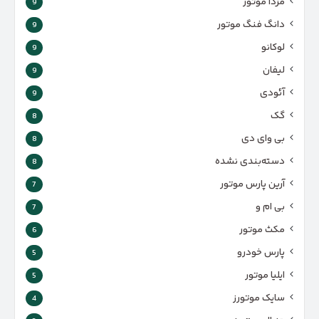
مزدا موتور
9
دانگ فنگ موتور
9
لوکانو
9
لیفان
9
آئودی
9
گک
8
بی وای دی
8
دسته‌بندی نشده
8
آرین پارس موتور
7
بی ام و
7
مکث موتور
6
پارس‌ خودرو
5
ایلیا موتور
5
سایک موتورز
4