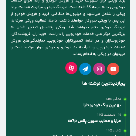
برند ویکی برای سهولت خرید و فروش خودرو و ارائه انواع خدمات
خودرویی پا به عرصه گذاشته است. لیزینگ خودرو مرکزیت فعالیت برند
ویکی را شامل می‌شود و میلیون‌ها متقاضی خرید و فروش خودرو از
این پس با ویکی سروکار خواهند داشت. دامنه فعالیت ویکی صرفا به
لیزینگ خودرو ختم نخواهد شد. ویکی پتانسیل تبدیل شدن به
بزرگترین مرکز ملی خدمات خودرویی را داراست. خریداران، فروشندگان،
خودروسازان و در ادامه تعمیرکاران خودرویی، نمایندگی‌های فروش
قطعات خودرویی و هرآنچه به خودرو و خودروسوار مرتبط است را
می‌توان در ویکی به انجام رساند.
آپارات
یوتیوب
اینستاگرام
تلگرام
پربازدیدترین نوشته ها
24 آذر 1402
بهترین رنگ خودرو تارا
16 اردیبهشت 1403
مزایا و معایب سورن پلاس xu7p
2 آبان 1402