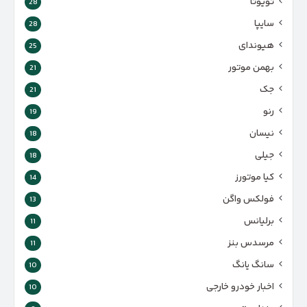
تویوتا
28
سایپا
28
هیوندای
25
بهمن موتور
21
جک
21
رنو
19
نیسان
18
جیلی
18
کیا موتورز
14
فولکس واگن
13
برلیانس
11
مرسدس بنز
11
سانگ یانگ
10
اخبار خودرو خارجی
10