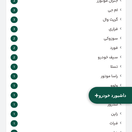
جنرال موتورز
3
ام جی
3
گریت وال
3
فراری
3
سوزوکی
2
فورد
2
سیف خودرو
2
تسلا
1
راسا موتور
1
ولوو
1
+
هوندا
1
داشبورد خودرو
لندرور
1
راین
1
فیات
1