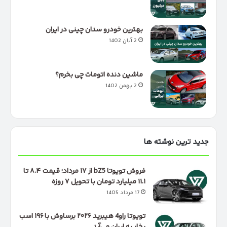
بهترین خودرو سدان چینی در ایران
2 آبان 1402
ماشین دنده اتومات چی بخرم؟
2 بهمن 1402
جدید ترین نوشته ها
فروش تویوتا bZ5 از ۱۷ مرداد؛ قیمت ۸.۴ تا
۱۱.۱ میلیارد تومان با تحویل ۷ روزه
17 مرداد 1405
تویوتا راو4 هیبرید ۲۰۲۶ برساوش با ۱۹۶ اسب
بخار به ایران می‌آید