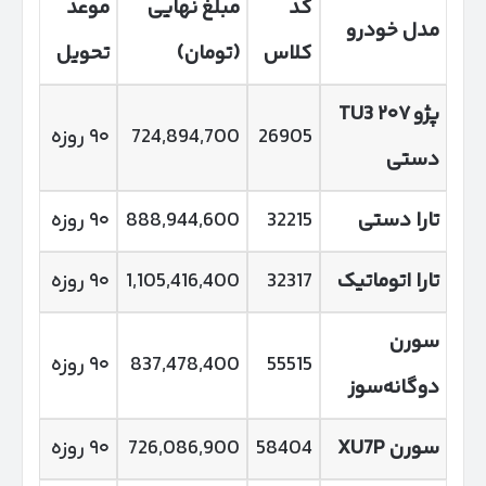
کد
مبلغ نهایی
موعد
مدل خودرو
کلاس
(تومان)
تحویل
پژو
۲۰۷
TU3
26905
724,894,700
۹۰ روزه
دستی
تارا دستی
32215
888,944,600
۹۰ روزه
تارا اتوماتیک
32317
1,105,416,400
۹۰ روزه
سورن
55515
837,478,400
۹۰ روزه
دوگانه‌سوز
سورن
XU7P
58404
726,086,900
۹۰ روزه