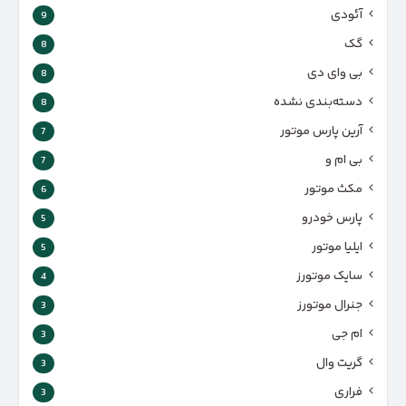
آئودی
9
گک
8
بی وای دی
8
دسته‌بندی نشده
8
آرین پارس موتور
7
بی ام و
7
مکث موتور
6
پارس‌ خودرو
5
ایلیا موتور
5
سایک موتورز
4
جنرال موتورز
3
ام جی
3
گریت وال
3
فراری
3