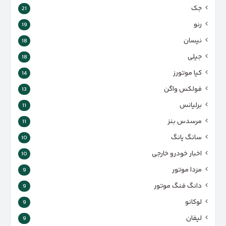
جک
21
رنو
19
نیسان
18
جیلی
18
کیا موتورز
14
فولکس واگن
13
برلیانس
11
مرسدس بنز
11
سانگ یانگ
10
اخبار خودرو خارجی
10
مزدا موتور
9
دانگ فنگ موتور
9
لوکانو
9
لیفان
9