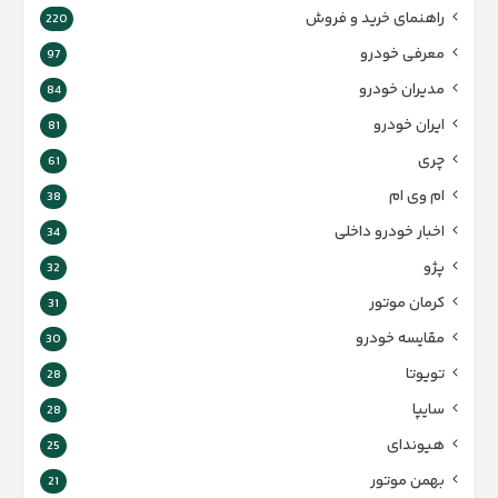
راهنمای خرید و فروش
220
معرفی خودرو
97
مدیران خودرو
84
ایران خودرو
81
چری
61
ام وی ام
38
اخبار خودرو داخلی
34
پژو
32
کرمان موتور
31
مقایسه خودرو
30
تویوتا
28
سایپا
28
هیوندای
25
بهمن موتور
21