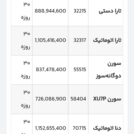
۳۰
تارا دستی
32215
888,944,600
روزه
۳۰
تارا اتوماتیک
32317
1,105,416,400
روزه
سورن
۳۰
837,478,400
55515
دوگانه‌سوز
روزه
۳۰
سورن
XU7P
58404
726,086,900
روزه
۳۰
دنا اتوماتیک
70715
1,152,655,400