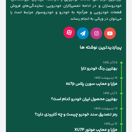
خودروسازان و در ادامه تعمیرکاران خودرویی، نمایندگی‌های فروش
قطعات خودرویی و هرآنچه به خودرو و خودروسوار مرتبط است را
می‌توان در ویکی به انجام رساند.
آپارات
یوتیوب
اینستاگرام
تلگرام
پربازدیدترین نوشته ها
24 آذر 1402
بهترین رنگ خودرو تارا
16 اردیبهشت 1403
مزایا و معایب سورن پلاس xu7p
2 آبان 1402
بهترین محصول ایران خودرو کدام است؟
13 اردیبهشت 1404
رمز تصدیق سند خودرو چیست و چه کاربردی دارد؟
31 تیر 1403
مزایا و معایب موتور XU7P