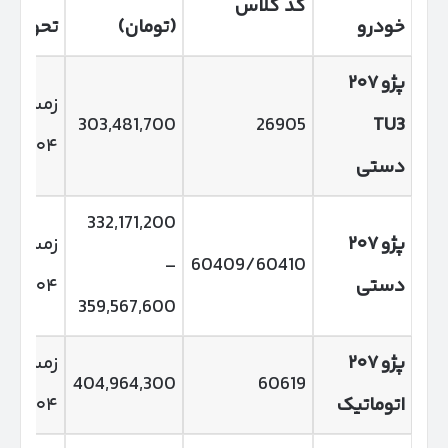
کد کلاس
خودرو
(تومان)
تحویل
پژو
۲۰۷
زمستان
303,481,700
26905
TU3
۱۴۰۴
دستی
332,171,200
پژو
۲۰۷
زمستان
–
60409/60410
دستی
۱۴۰۴
359,567,600
پژو
۲۰۷
زمستان
404,964,300
60619
اتوماتیک
۱۴۰۴