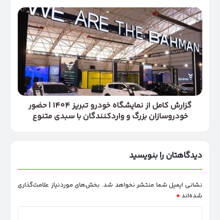
|
جزئیات
گزارش
قیمت
کامل
و
از
امکانات
نمایشگاه
خودرو
تبریز
۱۴۰۴
|
حضور
خودروسازان
گزارش کامل از نمایشگاه خودرو تبریز ۱۴۰۴ | حضور
بزرگ
خودروسازان بزرگ و واردکنندگان با سبدی متنوع
و
واردکنندگان
با
دیدگاهتان را بنویسید
سبدی
متنوع
نشانی ایمیل شما منتشر نخواهد شد.
بخش‌های موردنیاز علامت‌گذاری
شده‌اند
*
د