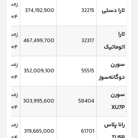
زمستان
تارا دستی
32215
374,192,900
۱۴۰۴
تارا
زمستان
467,499,700
32317
اتوماتیک
۱۴۰۴
سورن
زمستان
352,009,100
55515
دوگانه‌سوز
۱۴۰۴
سورن
زمستان
303,995,600
58404
۱۴۰۴
XU7P
رانا پلاس
زمستان
319,665,000
61701
۱۴۰۴
TU5P