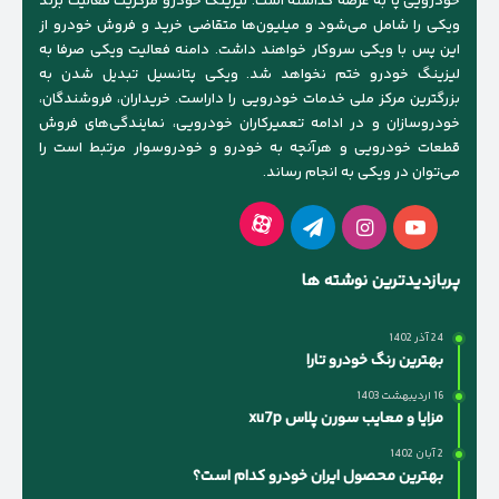
خودرویی پا به عرصه گذاشته است. لیزینگ خودرو مرکزیت فعالیت برند
ویکی را شامل می‌شود و میلیون‌ها متقاضی خرید و فروش خودرو از
این پس با ویکی سروکار خواهند داشت. دامنه فعالیت ویکی صرفا به
لیزینگ خودرو ختم نخواهد شد. ویکی پتانسیل تبدیل شدن به
بزرگترین مرکز ملی خدمات خودرویی را داراست. خریداران، فروشندگان،
خودروسازان و در ادامه تعمیرکاران خودرویی، نمایندگی‌های فروش
قطعات خودرویی و هرآنچه به خودرو و خودروسوار مرتبط است را
می‌توان در ویکی به انجام رساند.
آپارات
یوتیوب
اینستاگرام
تلگرام
پربازدیدترین نوشته ها
24 آذر 1402
بهترین رنگ خودرو تارا
16 اردیبهشت 1403
مزایا و معایب سورن پلاس xu7p
2 آبان 1402
بهترین محصول ایران خودرو کدام است؟