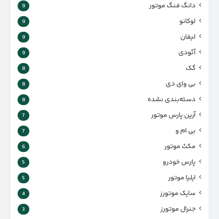
دانگ فنگ موتور
9
لوکانو
9
لیفان
9
آئودی
9
گک
8
بی وای دی
8
دسته‌بندی نشده
8
آرین پارس موتور
7
بی ام و
7
مکث موتور
6
پارس‌ خودرو
5
ایلیا موتور
5
سایک موتورز
4
جنرال موتورز
3