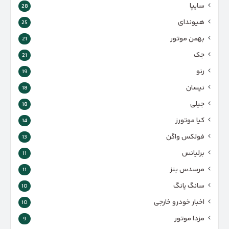
سایپا
28
هیوندای
25
بهمن موتور
21
جک
21
رنو
19
نیسان
18
جیلی
18
کیا موتورز
14
فولکس واگن
13
برلیانس
11
مرسدس بنز
11
سانگ یانگ
10
اخبار خودرو خارجی
10
مزدا موتور
9