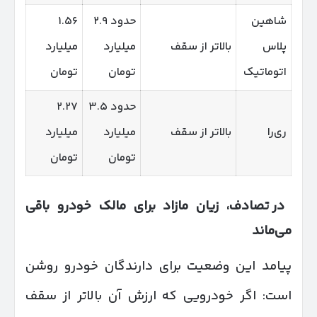
شاهین
حدود ۲.۹
۱.۵۶
پلاس
بالاتر از سقف
میلیارد
میلیارد
اتوماتیک
تومان
تومان
حدود ۳.۵
۲.۲۷
ری‌را
بالاتر از سقف
میلیارد
میلیارد
تومان
تومان
در تصادف، زیان مازاد برای مالک خودرو باقی
می‌ماند
پیامد این وضعیت برای دارندگان خودرو روشن
است: اگر خودرویی که ارزش آن بالاتر از سقف