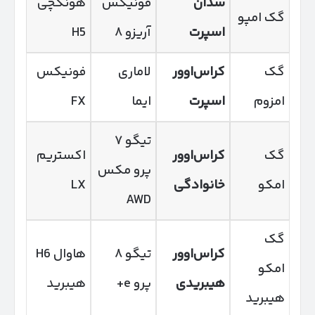
سدان
فونیکس
هونگچی
گک امپو
اسپرت
آریزو ۸
H5
گک
کراس‌اوور
لاماری
فونیکس
امزوم
اسپرت
ایما
FX
تیگو ۷
گک
کراس‌اوور
اکستریم
پرو مکس
امکو
خانوادگی
LX
AWD
گک
کراس‌اوور
تیگو ۸
هاوال H6
امکو
هیبریدی
پرو e+
هیبرید
هیبرید