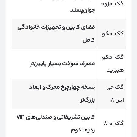
گک امزوم
جوان‌پسند
فضای کابین و تجهیزات خانوادگی
گک امکو
کامل
گک امکو
مصرف سوخت بسیار پایین‌تر
هیبرید
گک جی
نسخه چهارچرخ محرک و ابعاد
اس ۸
بزرگ‌تر
کابین تشریفاتی و صندلی‌های
VIP
گک ام ۸
ردیف دوم